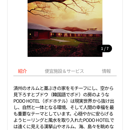
/
1
7
紹介
便宜施設＆サービス
情報
済州のオルムと藁ぶきの家をモチーフにし、空から
見下ろすとブドウ（韓国語でポド）の房のような
PODO HOTEL（ポドホテル）は現実世界から抜け出
し、自然と一体となる環境、そして人間の幸福を最
も重要なテーマとしています。心穏やかに安らげる
ようヒーリングと風水を取り入れたPODO HOTELで
は遠くに見える漢拏山やオルム、海、島々を眺めな