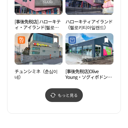
[事後免税店] ハローキテ
ハローキティアイランド
ハロ
ィ・アイランド(헬로키
（헬로키티아일랜드）
（헬
티아일랜드)
チュンシミネ（춘심이
[事後免税店]Olive
西帰
네）
Young・ソグィポドング
포 
ァン（西帰浦東広）店
(올리브영 서귀포동광점)
もっと見る