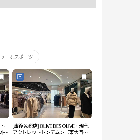
ジャー＆スポーツ
ット
[事後免税店] OLIVE DES OLIVE・現代
清渓川古本屋通り（
대아울
アウトレットトンデムン（東大門）
리）
店(올리브데올리브 현대아울렛 동대문