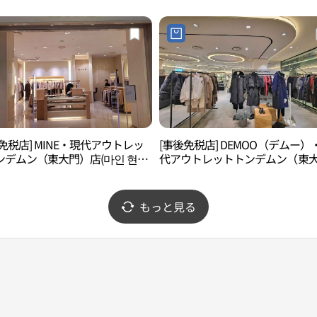
免税店] MINE・現代アウトレッ
[事後免税店] DEMOO（デムー）
ンデムン（東大門）店(마인 현대
代アウトレットトンデムン（東
 동대문점)
門）店(데무 현대아울렛 동대문점
もっと見る