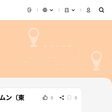
デムン（東
0
0