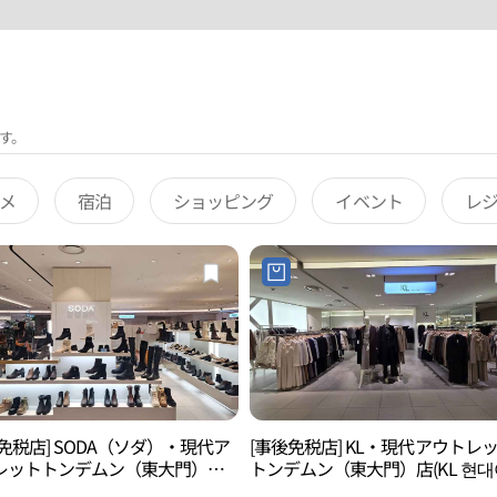
す。
メ
宿泊
ショッピング
イベント
レ
免税店] SODA（ソダ）・現代ア
[事後免税店] KL・現代アウトレ
レットトンデムン（東大門）店
トンデムン（東大門）店(KL 현
 현대아울렛 동대문점)
렛 동대문점)