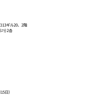
3ギル20、2階
가) 2층
15日）