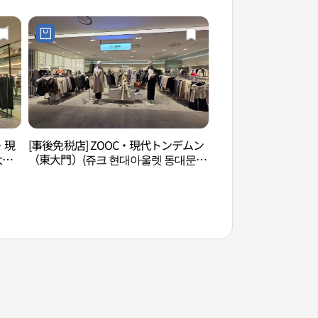
점)
・現
[事後免税店] ZOOC・現代トンデムン
東大門歴史文化公園
大
（東大門）(쥬크 현대아울렛 동대문
화공원）
)
점)