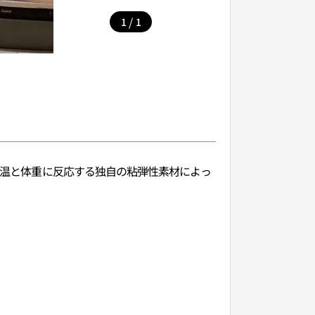
/
1
1
。体温と体重に反応する独自の粘弾性素材によっ