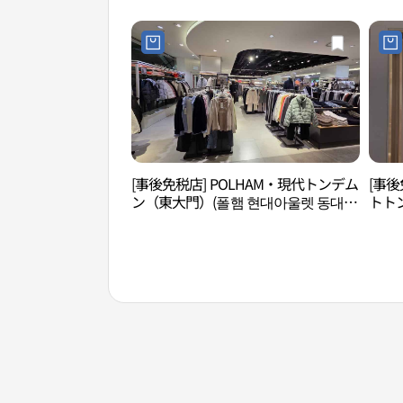
[事後免税店] POLHAM・現代トンデム
[事後
ン（東大門）(폴햄 현대아울렛 동대문
トト
점)
아울렛