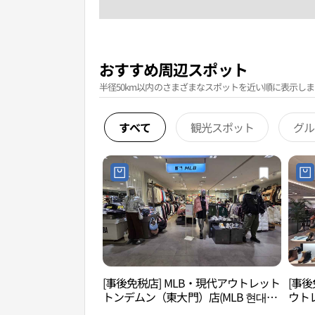
おすすめ周辺スポット
半径50km以内のさまざまなスポットを近い順に表示しま
すべて
観光スポット
グル
[事後免税店] MLB・現代アウトレット
[事後
トンデムン（東大門）店(MLB 현대아
ウト
울렛 동대문점)
(소다