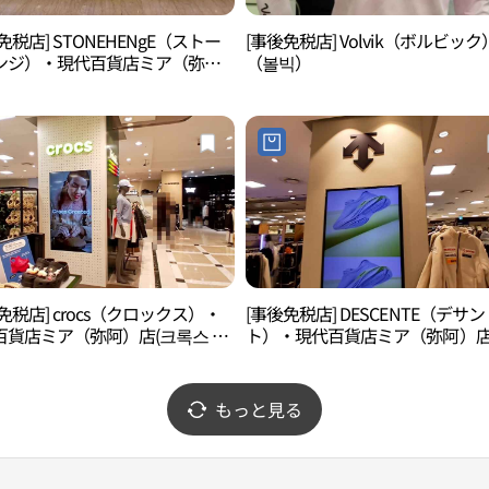
免税店] STONEHENgE（ストー
[事後免税店] Volvik（ボルビック
ンジ）・現代百貨店ミア（弥
（볼빅）
(스톤헨지 현대백화점 미아점)
免税店] crocs（クロックス）・
[事後免税店] DESCENTE（デサン
百貨店ミア（弥阿）店(크록스 현
ト）・現代百貨店ミア（弥阿）店
점 미아점)
상트 현대백화점 미아점)
もっと見る