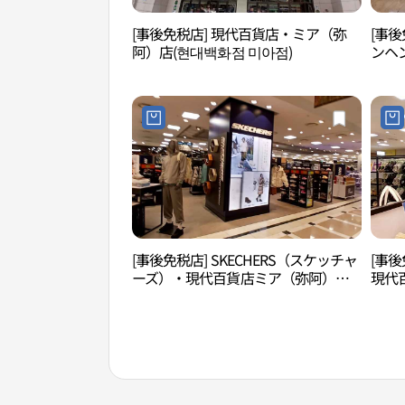
[事後免税店] 現代百貨店・ミア（弥
[事後
阿）店(현대백화점 미아점)
ンヘ
阿）店
[事後免税店] SKECHERS（スケッチャ
[事後
ーズ）・現代百貨店ミア（弥阿）店
現代
(스케쳐스 현대백화점 미아점)
대백화