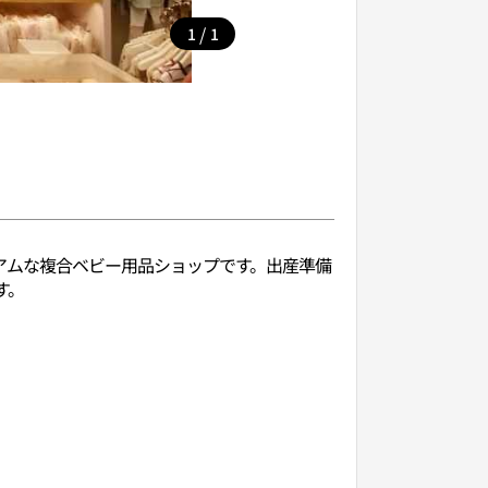
/
1
1
レミアムな複合ベビー用品ショップです。出産準備
す。