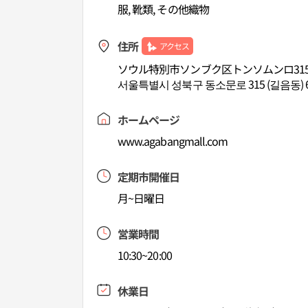
服, 靴類, その他織物
住所
アクセス
ソウル特別市ソンブク区トンソムンロ315
서울특별시 성북구 동소문로 315 (길음동) 
ホームページ
www.agabangmall.com
定期市開催日
月~日曜日
営業時間
10:30~20:00
休業日