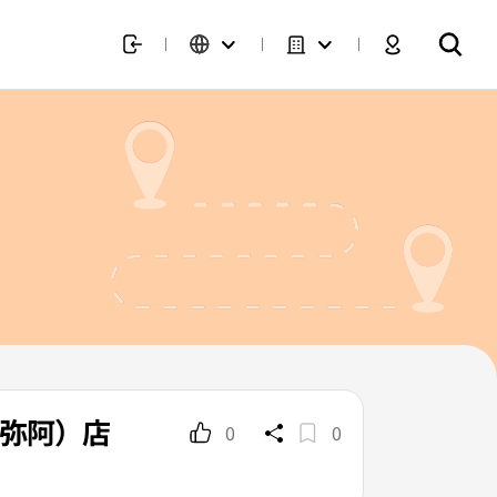
（弥阿）店
0
0