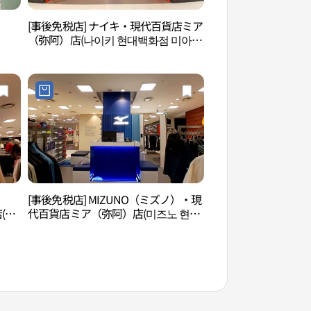
）
[事後免税店] ナイキ・現代百貨店ミア
夢の森アートセンタ
（弥阿）店(나이키 현대백화점 미아
센터）
점)
[事後免税店] MIZUNO（ミズノ）・現
ソウル貞陵（神徳王
(데
代百貨店ミア（弥阿）店(미즈노 현대
界遺産（文化遺産）
백화점 미아점)
덕왕후）[유네스코 