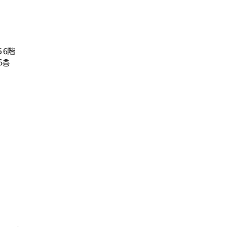
 6階
6층