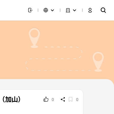
ン（加山）
0
0