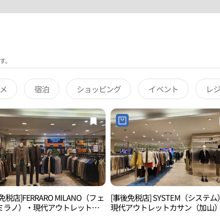
す。
メ
宿泊
ショッピング
イベント
レ
免税店]FERRARO MILANO（フェ
[事後免税店] SYSTEM（システ
ミラノ）・現代アウトレットカ
現代アウトレットカサン（加山
（加山）店(페라로밀라노 현대아
(시스템 현대아울렛 가산점)