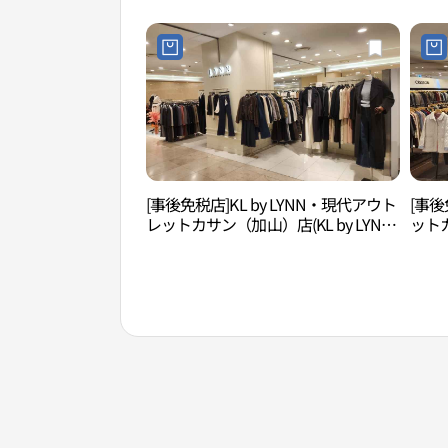
울렛 
[事後免税店]KL by LYNN・現代アウト
[事
レットカサン（加山）店(KL by LYNN
ット
현대아울렛 가산점)
울렛 