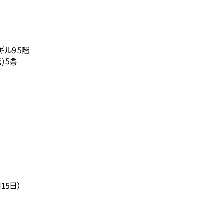
ル9 5階
) 5층
15日）