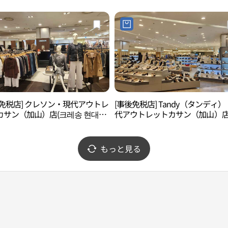
가산점)
後免税店] クレソン・現代アウトレ
[事後免税店] Tandy（タンディ
カサン（加山）店(크레송 현대아
代アウトレットカサン（加山）店
가산점)
디 현대아울렛 가산점)
もっと見る