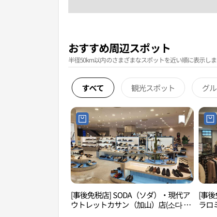
おすすめ周辺スポット
半径50km以内のさまざまなスポットを近い順に表示しま
すべて
観光スポット
グル
[事後免税店] SODA（ソダ）・現代ア
[事後
ウトレットカサン（加山）店(소다 현
ラロ
대아울렛 가산점)
サン