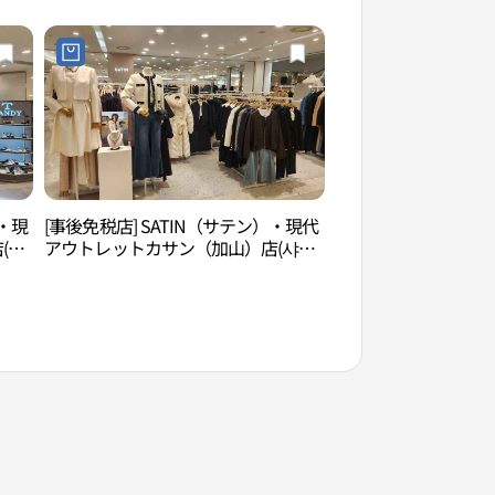
）・現
[事後免税店] SATIN（サテン）・現代
道徳山吊橋（도덕산
(탠
アウトレットカサン（加山）店(샤틴
현대아울렛 가산점)