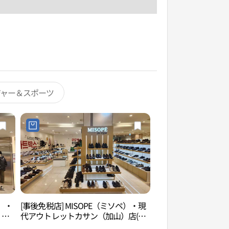
ジャー＆スポーツ
ム）・
[事後免税店] MISOPE（ミソペ）・現
ネットマーブルゲー
）店
代アウトレットカサン（加山）店(미
블게임박물관）
소페 현대아울렛 가산점)