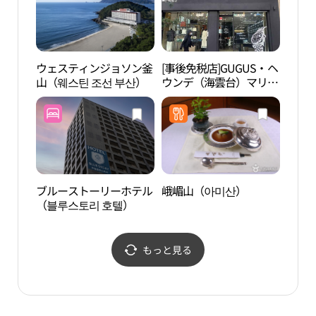
ウェスティンジョソン釜
[事後免税店]GUGUS・ヘ
海雲
山（웨스틴 조선 부산）
ウンデ（海雲台）マリー
해수
ン店(구구스 해운대마린
점)
ブルーストーリーホテル
峨嵋山（아미산）
ヘリ
（블루스토리 호텔）
길）
もっと見る