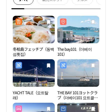
冬柏島フェッチプ（동백
The bay101（더베이
The 
섬횟집）
101）
101）
YACHT TALE（요트탈
THE BAY 101ヨットクラ
冬柏
래）
ブ（더베이101 요트클
럽）