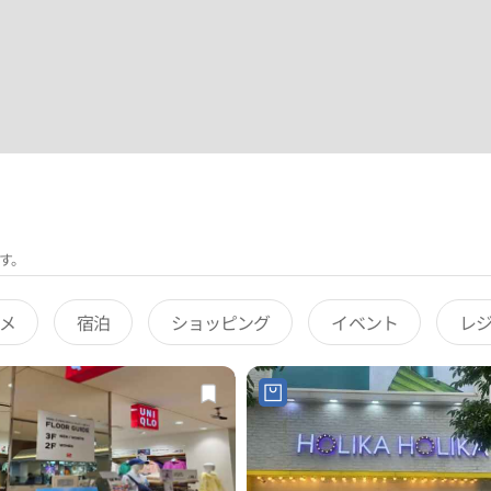
す。
メ
宿泊
ショッピング
イベント
レ