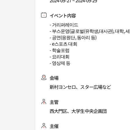
2024-09-27 ~ 2024-09-29
イベント内容
- 거리퍼레이드
- 부스운영(글로벌(유학생,대사관), 대학, 
- 공연(응원단, 동아리 등)
- e스포츠 대회
- 학술포럼
- 요리대회
- 영상제 등
会場
新村ヨンセロ、スター広場など
主管
西大門区、大学生中央企画団
主催