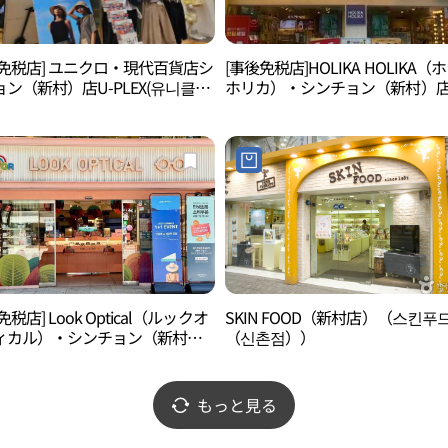
後免税店] ユニクロ・現代百貨店シ
[事後免税店]HOLIKA HOLIKA（
ン（新村）店U-PLEX(유니클로
ホリカ）・シンチョン（新村）店
화점 신촌점 유플렉스)
리카홀리카 신촌점)
免税店] Look Optical（ルックオ
SKIN FOOD（新村店）（스킨푸
ィカル）・シンチョン（新村）
（신촌점））
옵티컬 신촌점)
もっと見る