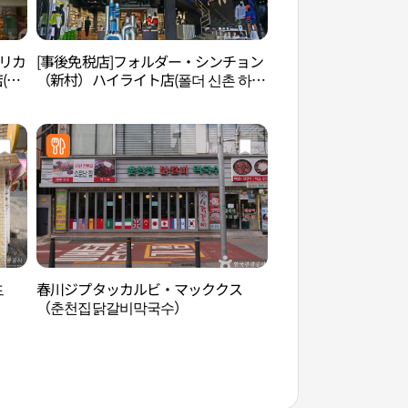
ホリカ
[事後免税店]フォルダー・シンチョン
延世路（연세로）
(홀
（新村）ハイライト店(폴더 신촌 하이
라이트점)
드
春川ジプタッカルビ・マッククス
西江大学（서강대학
（춘천집닭갈비막국수）