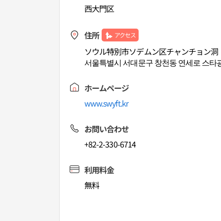
西大門区
住所
アクセス
ソウル特別市ソデムン区チャンチョン洞
서울특별시 서대문구 창천동 연세로 스타
ホームページ
www.swyft.kr
お問い合わせ
+82-2-330-6714
利用料金
無料