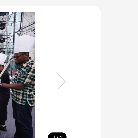
/
1
4