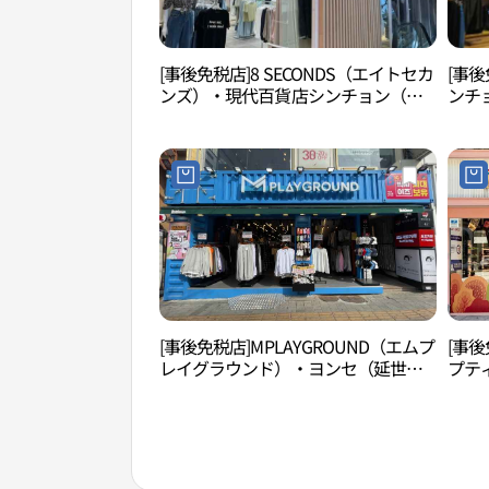
[事後免税店]8 SECONDS（エイトセカ
[事
ンズ）・現代百貨店シンチョン（新
ンチョ
村）店U-PLEX(에잇세컨즈 현대백화점
현대백
신촌점 유플렉스)
[事後免税店]MPLAYGROUND（エムプ
[事後
レイグラウンド）・ヨンセ（延世）
プテ
店(엠플레이그라운드 연세점)
店(룩