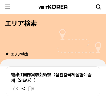
エリア検索
エリア検索
蟾津江国際実験芸術祭（섬진강국제실험예술
제（SIEAF））
0
0