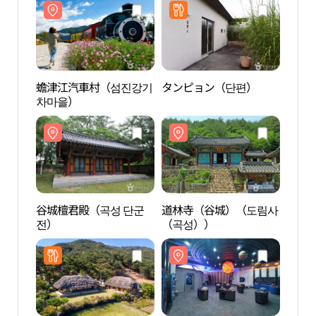
蟾津江汽車村（섬진강기
タンピョン（단편）
道林
차마을）
（곡
谷城檀君殿（곡성 단군
道林寺（谷城）（도림사
鴨緑
전）
（곡성））
지）