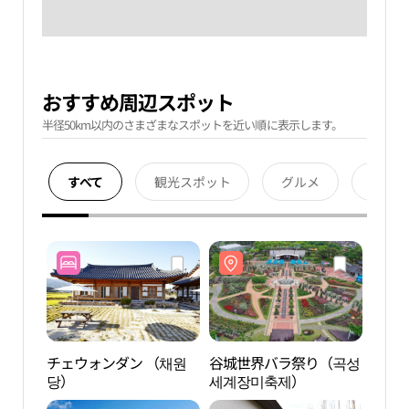
おすすめ周辺スポット
半径50km以内のさまざまなスポットを近い順に表示します。
すべて
観光スポット
グルメ
宿泊
チェウォンダン （채원
谷城世界バラ祭り（곡성
蟾津
당）
세계장미축제）
차마