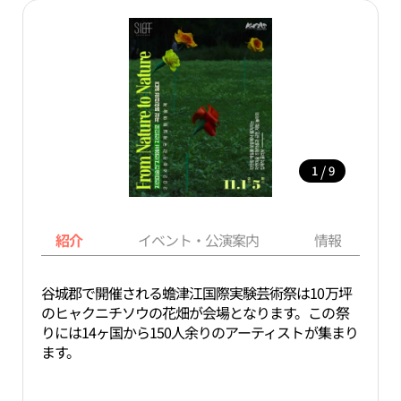
/
1
9
紹介
イベント・公演案内
情報
谷城郡で開催される蟾津江国際実験芸術祭は10万坪
のヒャクニチソウの花畑が会場となります。この祭
りには14ヶ国から150人余りのアーティストが集まり
ます。