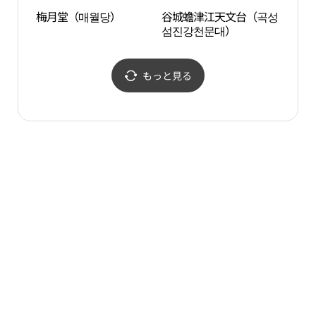
梅月堂（매월당）
谷城蟾津江天文台（곡성
南原
섬진강천문대）
옻칠
もっと見る