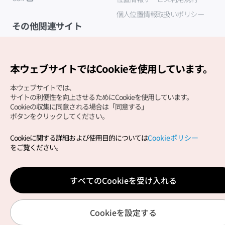
個人位置情報取扱いポリシー
その他関連サイト
韓国観光公社
K-MICE
本ウェブサイトではCookieを使用しています。
本ウェブサイトでは、
サイトの利便性を向上させるためにCookieを使用しています。
Cookieの収集に同意される場合は「同意する」
ボタンをクリックしてください。
Cookieに関する詳細および使用目的については
Cookieポリシー
Copyright (c) Korea Tourism Organization All Rights
をご覧ください。
Reserved.
サイトエラー報告
公式メール
japanese@knto.or.kr
すべてのCookieを受け入れる
Cookieを設定する