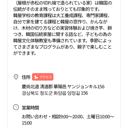
（屋根が赤松の切れ端で造られている家）は韓国の
伝統がそのまま残っておりとても印象的です。
韓屋学校の教育課程は大工養成課程、専門家課程、
自分で家を建てる課程と韓屋の窓作り、かんなが
け、木材の切り方などの実習体験および焼き芋、餅
つき、韓国伝統家屋に関する話など、子どもの為の
韓屋文化体験教室も準備されています。季節によっ
てさまざまなプログラムがあり、親子で楽しむこと
ができます。
住所
アクセス
慶尚北道 清道郡 華陽邑 ヤンジョンキル156
경상북도 청도군 화양읍 양정길 156
営業時間
お問い合わせ・相談9:00～20:00、土曜日10:00～
15:00