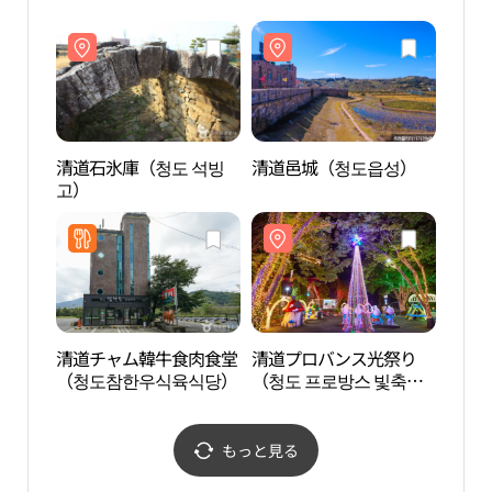
清道石氷庫（청도 석빙
清道邑城（청도읍성）
清道
고）
프로
清道チャム韓牛食肉食堂
清道プロバンス光祭り
鹿洞
（청도참한우식육식당）
（청도 프로방스 빛축
제）
もっと見る