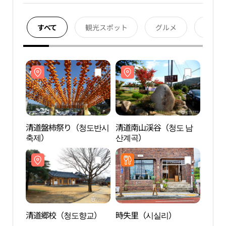
すべて
観光スポット
グルメ
宿泊
清道盤柿祭り（청도반시
清道南山渓谷（청도 남
清道
축제）
산계곡）
산계
清道郷校（청도향교）
時失里（시실리）
清道
고）