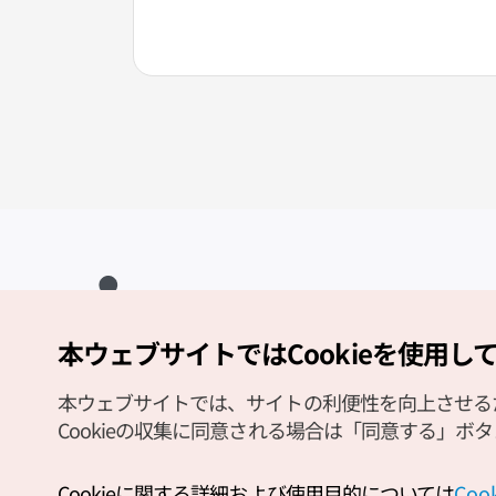
本ウェブサイトではCookieを使用し
Copyright (c) Korea Tourism Organization All Rights Reserved.
サイトエラー報告
公式メール
japanese@knto.or.kr
本ウェブサイトでは、サイトの利便性を向上させるため
Cookieの収集に同意される場合は「同意する」ボ
Cookieに関する詳細および使用目的については
Co