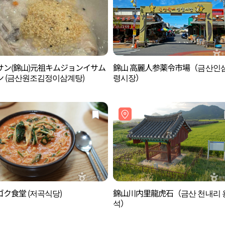
サン(錦山)元祖キムジョンイサム
錦山 高麗人参薬令市場（금산인
ン (금산원조김정이삼계탕)
령시장）
ク食堂 (저곡식당)
錦山川内里龍虎石（금산 천내리 
석）