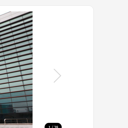
/
1
28