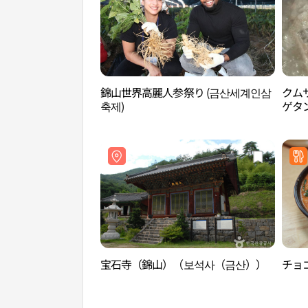
錦山世界高麗人参祭り (금산세계인삼
クム
축제)
ゲタ
宝石寺（錦山）（보석사（금산））
チョゴ