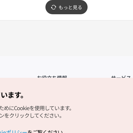
もっと見る
お役立ち情報
サービス
公式アプリ「VISITKOREA」
利用規約
ています。
1330観光通訳案内
FAQ
にCookieを使用しています。
観光資料ダウンロード
プライバシ
タンをクリックしてください。
デジタルブック／電子書籍
Cookieの
PHOTO KOREA
Cookieポ
okieポリシー
をご覧ください。