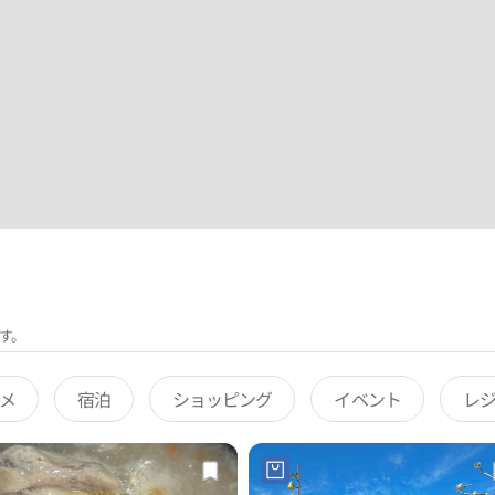
す。
メ
宿泊
ショッピング
イベント
レ