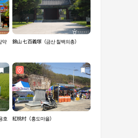
삼약
錦山 七百義塚（금산 칠백의총）
錦山 七百義塚（금산
용호
紅桃村（홍도마을）
十二滝（십이폭포（