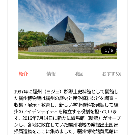
/
1
6
紹介
情報
地図
おすすめ周辺ス
1997年に驪州（ヨジュ）郡郷土史料館として開館し
た驪州博物館は驪州の歴史と民俗資料などを調査・
収集・展示・教育し、新しい学術資料を発掘して驪
州のアイデンティティを確立する役割を担っていま
す。2016年7月14日に新たに驪馬館（新館）がオープ
ンし、各地に散在していた驪州地域の発掘出土国家
帰属遺物をここに集めました。驪州博物館黄馬館に