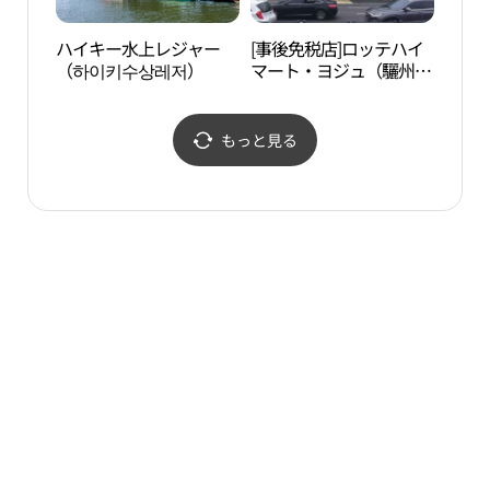
ハイキー水上レジャー
[事後免税店]ロッテハイ
明成
（하이키수상레저）
マート・ヨジュ（驪州）
생가
店(롯데하이마트 여주점)
もっと見る