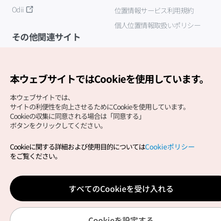
Odii
位置情報サービス利用規約
個人位置情報取扱いポリシー
その他関連サイト
韓国観光公社
K-MICE
本ウェブサイトではCookieを使用しています。
本ウェブサイトでは、
サイトの利便性を向上させるためにCookieを使用しています。
Cookieの収集に同意される場合は「同意する」
ボタンをクリックしてください。
Cookieに関する詳細および使用目的については
Cookieポリシー
Copyright (c) Korea Tourism Organization All Rights
をご覧ください。
Reserved.
サイトエラー報告
公式メール
japanese@knto.or.kr
すべてのCookieを受け入れる
Cookieを設定する