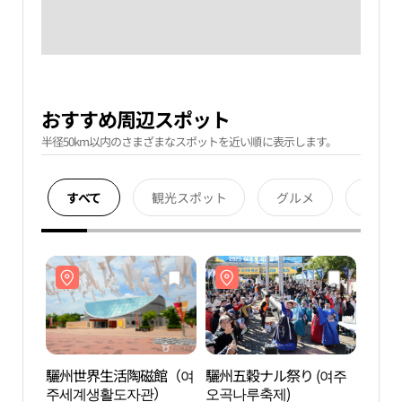
おすすめ周辺スポット
半径50km以内のさまざまなスポットを近い順に表示します。
すべて
観光スポット
グルメ
宿泊
驪州世界生活陶磁館（여
驪州五穀ナル祭り (여주
驪州
주세계생활도자관）
오곡나루축제)
주세