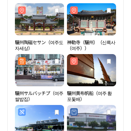
驪州陶磁セサン（여주도
神勒寺（驪州）（신륵사
神勒
자세상）
（여주））
（여
驪州サルバッチプ（여주
驪州黄布帆船（여주 황
木芽
쌀밥집）
포돛배）
관）