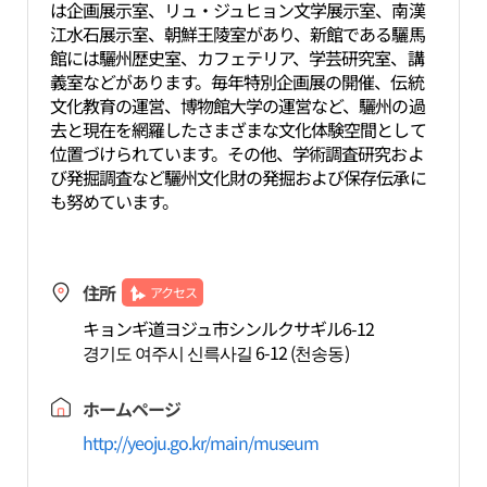
は企画展示室、リュ・ジュヒョン文学展示室、南漢
江水石展示室、朝鮮王陵室があり、新館である驪馬
館には驪州歴史室、カフェテリア、学芸研究室、講
義室などがあります。毎年特別企画展の開催、伝統
文化教育の運営、博物館大学の運営など、驪州の過
去と現在を網羅したさまざまな文化体験空間として
位置づけられています。その他、学術調査研究およ
び発掘調査など驪州文化財の発掘および保存伝承に
も努めています。
住所
アクセス
キョンギ道ヨジュ市シンルクサギル6-12
경기도 여주시 신륵사길 6-12 (천송동)
ホームページ
http://yeoju.go.kr/main/museum