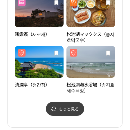
曙露斎（서로재）
松池湖マッククス（송지
高城
호막국수）
마을
清澗亭（청간정）
松池湖海水浴場（송지호
章沙
해수욕장）
もっと見る