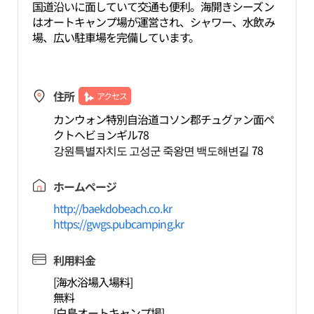
国道沿いに面していて交通も便利。海開きシーズン
はオートキャンプ場が運営され、シャワー、水飲み
場、広い駐車場を完備しています。
住所
アクセス
カンウォン特別自治道コソン郡チュグァン面ペ
クトヘビョンギル78
강원특별자치도 고성군 죽왕면 백도해변길 78
ホームページ
http://baekdobeach.co.kr
https://gwgs.pubcamping.kr
利用料金
[海水浴場入場料]
無料
[白島オートキャンプ場]