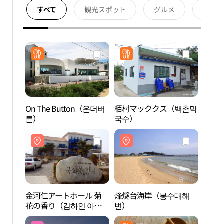
すべて
観光スポット
グルメ
宿泊
On The Button（온더버
栢村マッククス（백촌막
金河
튼）
국수）
花の
홀 국
金河仁アートホール 菊
烽燧台海岸（봉수대해
清澗
花の香り（김하인 아트
변）
홀 국화꽃향기）