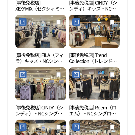
[事後免税店]
[事後免税店] CINDY（シ
D-CU
XEXYMIX（ゼクシィミッ
ンディ）キッズ・NCシ
CEN
クス）・NCシングロ
ングロ（新九老）店(신
터）
（新九老）店(젝시믹스
디키즈 NC 신구로점)
NC 신구로점)
[事後免税店] FILA（フィ
[事後免税店] Trend
文来
ラ）キッズ・NCシング
Collection（トレンドコ
촌）
ロ（新九老）店(휠라키
レクション）・NCシン
즈 NC 신구로점)
グロ（新九老）店(트렌
드컬렉션 NC 신구로점)
[事後免税店] CINDY（シ
[事後免税店] Roem（ロ
シー
ンディ）・NCシングロ
エム）・NCシングロ
ク（
（新九老）店(신디 NC 신
（新九老）店(로엠 NC 신
구로점)
구로점)