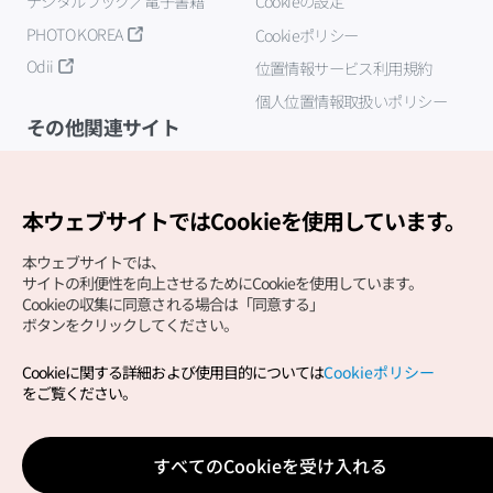
デジタルブック／電子書籍
Cookieの設定
PHOTO KOREA
Cookieポリシー
Odii
位置情報サービス利用規約
個人位置情報取扱いポリシー
その他関連サイト
韓国観光公社
K-MICE
本ウェブサイトではCookieを使用しています。
本ウェブサイトでは、
サイトの利便性を向上させるためにCookieを使用しています。
Cookieの収集に同意される場合は「同意する」
ボタンをクリックしてください。
Cookieに関する詳細および使用目的については
Cookieポリシー
Copyright (c) Korea Tourism Organization All Rights
をご覧ください。
Reserved.
サイトエラー報告
公式メール
japanese@knto.or.kr
すべてのCookieを受け入れる