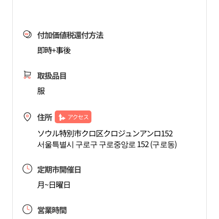
付加価値税還付方法
即時+事後
取扱品目
服
住所
アクセス
ソウル特別市クロ区クロジュンアンロ152
서울특별시 구로구 구로중앙로 152 (구로동)
定期市開催日
月~日曜日
営業時間