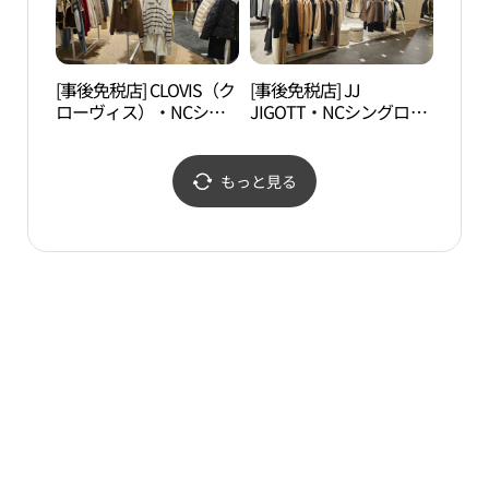
[事後免税店] CLOVIS（ク
[事後免税店] JJ
木洞
ローヴィス）・NCシン
JIGOTT・NCシングロ
リン
グロ（新九老）店(클라
（新九老）店(JJ지고트
운동
비스 NC 신구로점)
NC 신구로점)
크,사
もっと見る