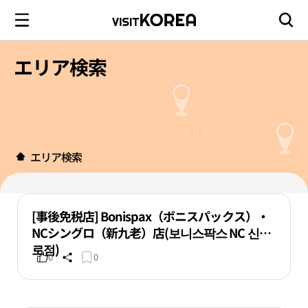
エリア検索
エリア検索
[事後免税店] Bonispax（ボニスパックス）・
NCシングロ（新九老）店(보니스팍스 NC 신구
로점)
0
0