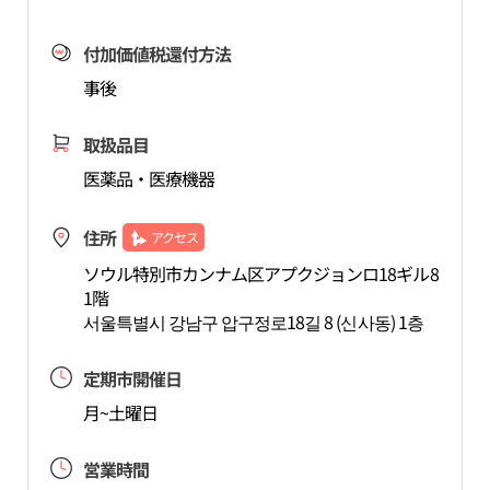
付加価値税還付方法
事後
取扱品目
医薬品・医療機器
住所
アクセス
ソウル特別市カンナム区アプクジョンロ18ギル8
1階
서울특별시 강남구 압구정로18길 8 (신사동) 1층
定期市開催日
月~土曜日
営業時間