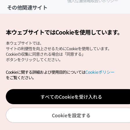
個人位置情報取扱いポリシー
その他関連サイト
韓国観光公社
K-MICE
本ウェブサイトではCookieを使用しています。
本ウェブサイトでは、
サイトの利便性を向上させるためにCookieを使用しています。
Cookieの収集に同意される場合は「同意する」
ボタンをクリックしてください。
Cookieに関する詳細および使用目的については
Cookieポリシー
Copyright (c) Korea Tourism Organization All Rights
をご覧ください。
Reserved.
サイトエラー報告
公式メール
japanese@knto.or.kr
すべてのCookieを受け入れる
Cookieを設定する