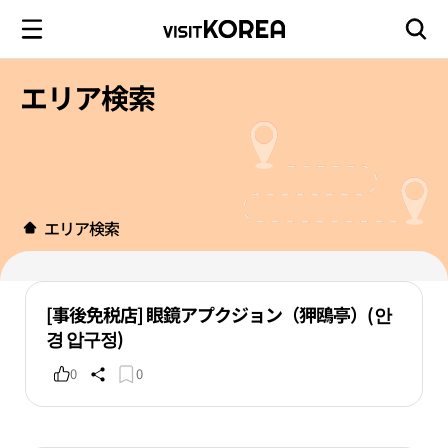
エリア検索
エリア検索
[事後免税店] 眼鏡アプクジョン（狎鴎亭）(안
경 압구정)
0
0