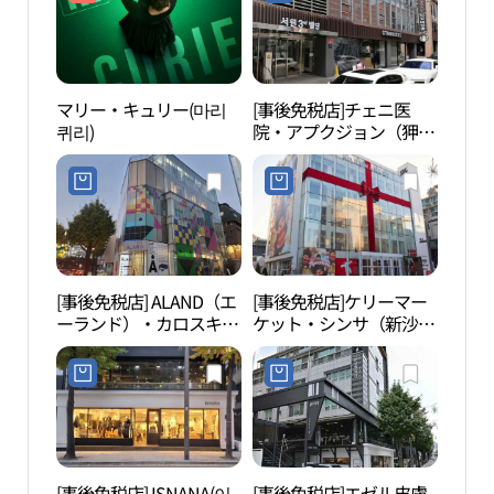
マリー・キュリー(마리
[事後免税店]チェニ医
L C
퀴리)
院・アプクジョン（狎鴎
（엘
亭）駅店(제니의원 압구
정역점)
[事後免税店] ALAND（エ
[事後免税店]ケリーマー
COC
ーランド）・カロスキル
ケット・シンサ（新沙）
南店
店(에이랜드 가로수길점)
(캐리마켓 신사)
소（
[事後免税店] ISNANA(이
[事後免税店]エゼル皮膚
スパ