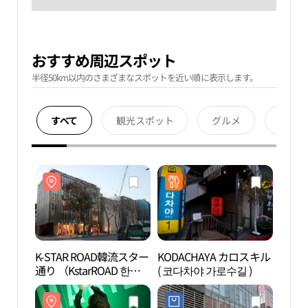
おすすめ周辺スポット
半径50km以内のさまざまなスポットを近い順に表示します。
すべて
観光スポット
グルメ
宿泊
K-STAR ROAD韓流スター
KODACHAYA カロスキル
K-S
通り （KstarROAD 한류
( 코다차야 가로수길 )
通り （
스타거리）
스타