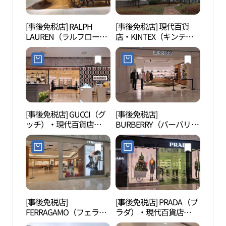
[事後免税店] RALPH
[事後免税店] 現代百貨
現代
LAUREN（ラルフローレ
店・KINTEX（キンテッ
陽（
ン）・現代百貨店
クス）店(현대백화점 킨
고양
KINTEX（キンテック
텍스점)
ス）店(랄프로렌 현대백
화점 킨텍스점)
[事後免税店] GUCCI（グ
[事後免税店]
ワン
ッチ）・現代百貨店
BURBERRY（バーバリ
パー
KINTEX（キンテック
ー）・現代百貨店
파크
ス）店(구찌 현대백화점
KINTEX（キンテック
킨텍스점)
ス）店(버버리 현대백화
점 킨텍스점)
[事後免税店]
[事後免税店] PRADA（プ
高陽
FERRAGAMO（フェラガ
ラダ）・現代百貨店
원）
モ）・現代百貨店
KINTEX（キンテック