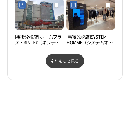
KINTEX（キンテック
ス）店(프라다 현대백화
ス）店(페라가모 현대백
점 킨텍스점)
화점 킨텍스점)
[事後免税店] ホームプラ
[事後免税店]SYSTEM
EBS
ス・KINTEX（キンテッ
HOMME（システムオ
국）
クス）店(홈플러스 킨텍
ム）・現代百貨店
스점)
KINTEX（キンテック
ス）店(시스템옴므 현대
もっと見る
백화점 킨텍스점)