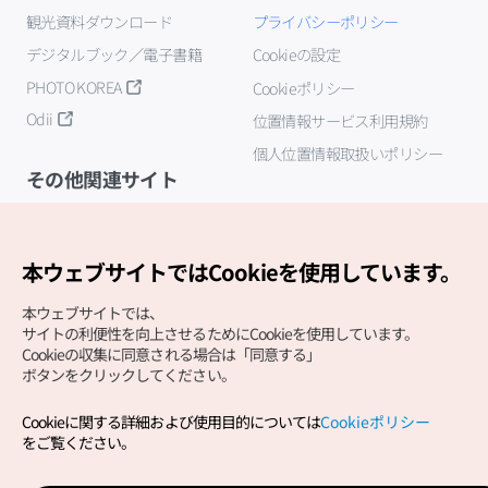
観光資料ダウンロード
プライバシーポリシー
デジタルブック／電子書籍
Cookieの設定
PHOTO KOREA
Cookieポリシー
Odii
位置情報サービス利用規約
個人位置情報取扱いポリシー
その他関連サイト
韓国観光公社
K-MICE
本ウェブサイトではCookieを使用しています。
本ウェブサイトでは、
サイトの利便性を向上させるためにCookieを使用しています。
Cookieの収集に同意される場合は「同意する」
ボタンをクリックしてください。
Cookieに関する詳細および使用目的については
Cookieポリシー
Copyright (c) Korea Tourism Organization All Rights
をご覧ください。
Reserved.
サイトエラー報告
公式メール