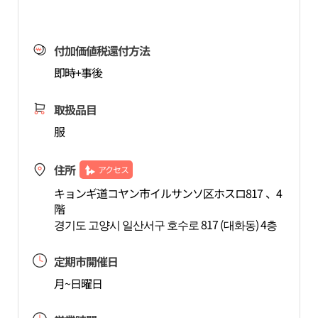
付加価値税還付方法
即時+事後
取扱品目
服
住所
アクセス
キョンギ道コヤン市イルサンソ区ホスロ817 、4
階
경기도 고양시 일산서구 호수로 817 (대화동) 4층
定期市開催日
月~日曜日