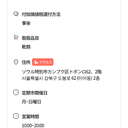
付加価値税還付方法
事後
取扱品目
靴類
住所
アクセス
ソウル特別市カンブク区トボンロ62、2階
서울특별시 강북구 도봉로 62 (미아동) 2층
定期市開催日
月~日曜日
営業時間
10:00~20:00