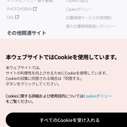
デジタルブック／電子書籍
Cookieの設定
PHOTO KOREA
Cookieポリシー
Odii
位置情報サービス利用規約
個人位置情報取扱いポリシー
その他関連サイト
韓国観光公社
K-MICE
本ウェブサイトではCookieを使用しています。
本ウェブサイトでは、
サイトの利便性を向上させるためにCookieを使用しています。
Cookieの収集に同意される場合は「同意する」
ボタンをクリックしてください。
Cookieに関する詳細および使用目的については
Cookieポリシー
Copyright (c) Korea Tourism Organization All Rights
をご覧ください。
Reserved.
サイトエラー報告
公式メール
japanese@knto.or.kr
すべてのCookieを受け入れる