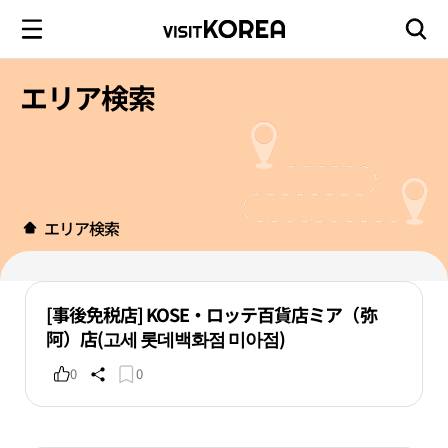
エリア検索
エリア検索
[事後免税店] KOSE・ロッテ百貨店ミア（弥
阿）店(고세 롯데백화점 미아점)
0
0