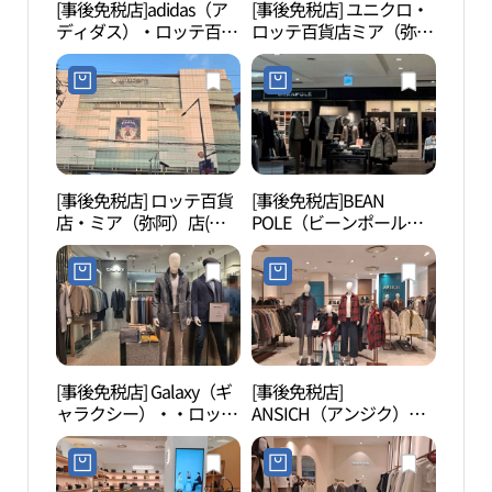
[事後免税店]adidas（ア
[事後免税店] ユニクロ・
夢の
ディダス）・ロッテ百貨
ロッテ百貨店ミア（弥
（꿈
店ミア（弥阿）店(아디
阿）店(유니클로 롯데백
다스 롯데백화점 미아점)
화점 미아점)
[事後免税店] ロッテ百貨
[事後免税店]BEAN
北ソ
店・ミア（弥阿）店(롯
POLE（ビーンポール）
울 꿈
데백화점 미아점)
メンズ・ロッテ百貨店ミ
ア（弥阿）店(빈폴맨즈
롯데백화점 미아점)
[事後免税店] Galaxy（ギ
[事後免税店]
洪陵
ャラクシー）・・ロッテ
ANSICH（アンジク）・
원）
百貨店ミア（弥阿）店
ロッテ百貨店ミア（弥
(갤럭시 롯데백화점 미아
阿）店(안지크 롯데백화
점)
점 미아점)