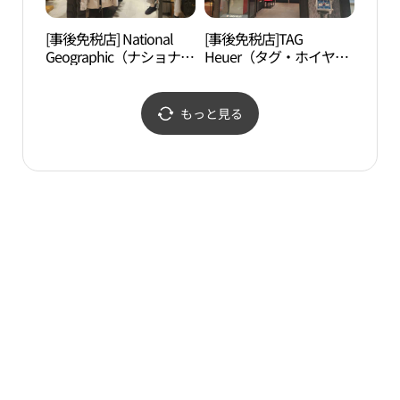
[事後免税店] National
[事後免税店]TAG
汝矣
Geographic（ナショナル
Heuer（タグ・ホイヤ
원）
ジオグラフィック）・新
ー）・新世界百貨店タイ
世界百貨店タイムスクエ
ムスクエア店(태그호이
ア店(내셔널지오그래픽
어 신세계백화점 타임스
もっと見る
신세계백화점 타임스퀘
퀘어점)
어점)