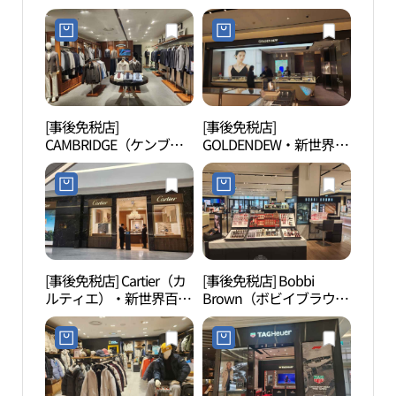
トン）・新世界百貨店タ
新世界百貨店タイムスク
イムスクエア店(루이비
エア店(티파니앤코 신세
통 신세계백화점 타임스
계백화점 타임스퀘어점)
퀘어점)
[事後免税店]
[事後免税店]
汝矣
CAMBRIDGE（ケンブリ
GOLDENDEW・新世界百
（여
ッジ）・タイムスクエア
貨店タイムスクエア店
店(캠브리지 타임스퀘어
(골든듀 신세계백화점 타
점)
임스퀘어점)
[事後免税店] Cartier（カ
[事後免税店] Bobbi
D-CU
ルティエ）・新世界百貨
Brown（ボビイブラウ
CEN
店タイムスクエア店(까
ン）・新世界百貨店タイ
터）
르띠에 신세계백화점 타
ムスクエア店(바비브라
임스퀘어점)
운 신세계백화점 타임스
퀘어점)