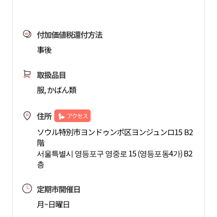
付加価値税還付方法
事後
取扱品目
服, かばん類
住所
アクセス
ソウル特別市ヨンドゥンポ区ヨンジュンロ15 B2
階
서울특별시 영등포구 영중로 15 (영등포동4가) B2
층
定期市開催日
月~日曜日