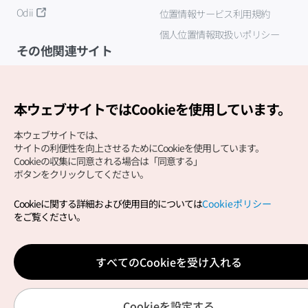
Odii
位置情報サービス利用規約
個人位置情報取扱いポリシー
その他関連サイト
韓国観光公社
K-MICE
本ウェブサイトではCookieを使用しています。
本ウェブサイトでは、
サイトの利便性を向上させるためにCookieを使用しています。
Cookieの収集に同意される場合は「同意する」
ボタンをクリックしてください。
Cookieに関する詳細および使用目的については
Cookieポリシー
Copyright (c) Korea Tourism Organization All Rights
をご覧ください。
Reserved.
サイトエラー報告
公式メール
japanese@knto.or.kr
すべてのCookieを受け入れる
Cookieを設定する