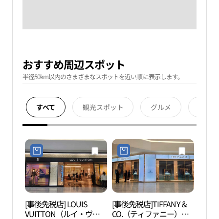
おすすめ周辺スポット
半径50km以内のさまざまなスポットを近い順に表示します。
すべて
観光スポット
グルメ
宿泊
[事後免税店] LOUIS
[事後免税店]TIFFANY＆
シー
VUITTON（ルイ・ヴィ
CO.（ティファニー）・
ク（