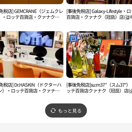
免税店] GEMCRANE（ジェムクレ
[事後免税店] Galaxy-Lifestyle・
）・ロッテ百貨店・クァナク
百貨店・クァナク（冠岳）店(갤
岳）店(젬크레인 롯데백화점 관악
라이프스타일 롯데백화점 관악점)
免税店] Dr.HASKIN（ドクターハ
[事後免税店]su:m37°（スム37°
ン）・ロッテ百貨店・クァナク
ッテ百貨店クァナク（冠岳）店(숨
岳）店(닥터하스킨 롯데백화점 관
도 롯데백화점 관악점)
もっと見る