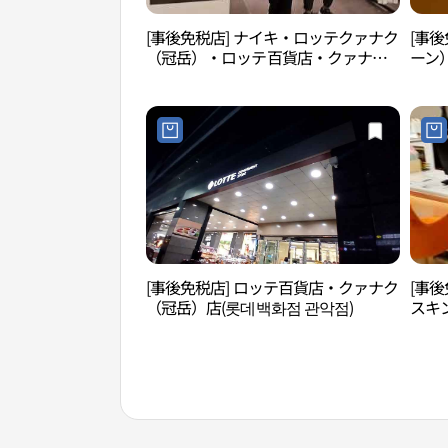
[事後免税店] ナイキ・ロッテクァナク
[事後
（冠岳）・ロッテ百貨店・クァナク
ーン
（冠岳）店(나이키 롯데백화점 관악
（冠
점)
점)
[事後免税店] ロッテ百貨店・クァナク
[事後
（冠岳）店(롯데백화점 관악점)
スキ
（冠
악점)