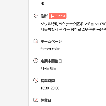
服
住所
アクセス
ソウル特別市クァナク区ポンチョンロ209
서울특별시 관악구 봉천로 209 (봉천동) 4
ホームページ
ferraro.co.kr
定期市開催日
月~日曜日
営業時間
10:30~20:00
休業日