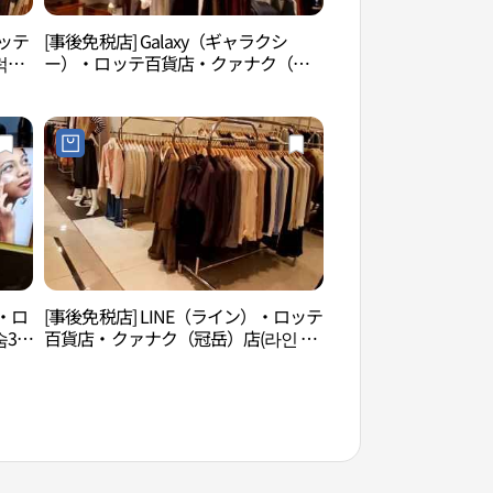
ロッテ
[事後免税店] Galaxy（ギャラクシ
ポラメ公園（보라매
럭시
ー）・ロッテ百貨店・クァナク（冠
岳）店(갤럭시 롯데백화점 관악점)
）・ロ
[事後免税店] LINE（ライン）・ロッテ
ネットマーブルゲー
37
百貨店・クァナク（冠岳）店(라인 롯
블게임박물관）
데백화점 관악점)