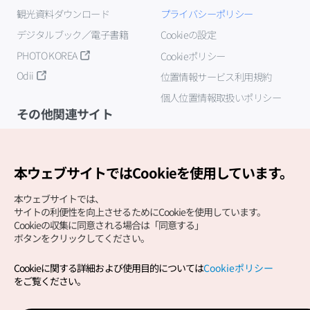
観光資料ダウンロード
プライバシーポリシー
デジタルブック／電子書籍
Cookieの設定
PHOTO KOREA
Cookieポリシー
Odii
位置情報サービス利用規約
個人位置情報取扱いポリシー
その他関連サイト
韓国観光公社
K-MICE
本ウェブサイトではCookieを使用しています。
本ウェブサイトでは、
サイトの利便性を向上させるためにCookieを使用しています。
Cookieの収集に同意される場合は「同意する」
ボタンをクリックしてください。
Cookieに関する詳細および使用目的については
Cookieポリシー
Copyright (c) Korea Tourism Organization All Rights
をご覧ください。
Reserved.
サイトエラー報告
公式メール