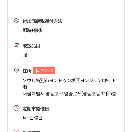
付加価値税還付方法
即時+事後
取扱品目
服
住所
アクセス
ソウル特別市ヨンドゥンポ区ヨンジュンロ9、6
階
서울특별시 영등포구 영중로 9 (영등포동4가) 6층
定期市開催日
月~日曜日