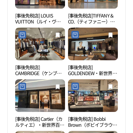
[事後免税店] LOUIS
[事後免税店]TIFFANY＆
シー
VUITTON（ルイ・ヴィ
CO.（ティファニー）・
ク（
トン）・新世界百貨店タ
新世界百貨店タイムスク
イムスクエア店(루이비
エア店(티파니앤코 신세
통 신세계백화점 타임스
계백화점 타임스퀘어점)
퀘어점)
[事後免税店]
[事後免税店]
汝矣
CAMBRIDGE（ケンブリ
GOLDENDEW・新世界百
（여
ッジ）・タイムスクエア
貨店タイムスクエア店
店(캠브리지 타임스퀘어
(골든듀 신세계백화점 타
점)
임스퀘어점)
[事後免税店] Cartier（カ
[事後免税店] Bobbi
D-CU
ルティエ）・新世界百貨
Brown（ボビイブラウ
CEN
店タイムスクエア店(까
ン）・新世界百貨店タイ
터）