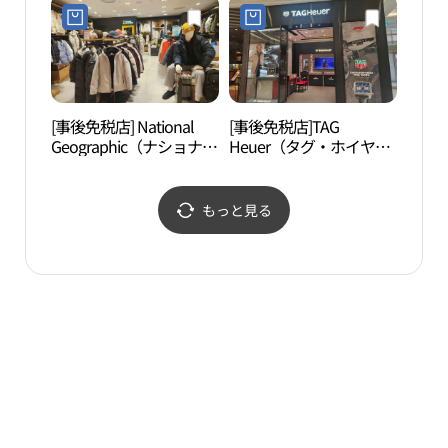
르띠에 신세계백화점 타
ムスクエア店(바비브라
임스퀘어점)
운 신세계백화점 타임스
퀘어점)
[事後免税店] National
[事後免税店]TAG
汝矣
Geographic（ナショナル
Heuer（タグ・ホイヤ
원）
ジオグラフィック）・新
ー）・新世界百貨店タイ
世界百貨店タイムスクエ
ムスクエア店(태그호이
ア店(내셔널지오그래픽
어 신세계백화점 타임스
もっと見る
신세계백화점 타임스퀘
퀘어점)
어점)