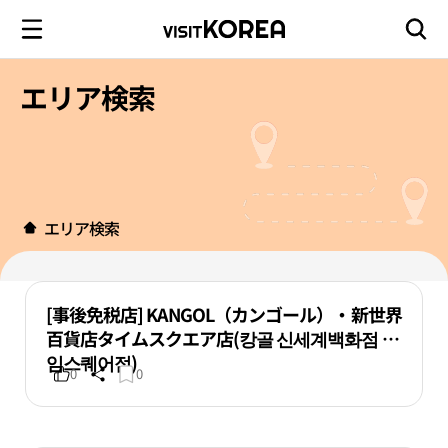
エリア検索
エリア検索
[事後免税店] KANGOL（カンゴール）・新世界
百貨店タイムスクエア店(캉골 신세계백화점 타
임스퀘어점)
0
0