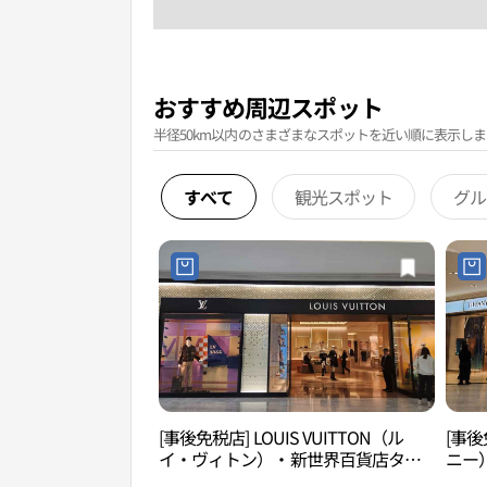
おすすめ周辺スポット
半径50km以内のさまざまなスポットを近い順に表示しま
すべて
観光スポット
グル
[事後免税店] LOUIS VUITTON（ル
[事後
イ・ヴィトン）・新世界百貨店タイ
ニー
ムスクエア店(루이비통 신세계백화점
ア店