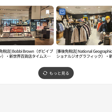
)
免税店] Bobbi Brown（ボビイブ
[事後免税店] National Geograph
ン）・新世界百貨店タイムスク
ショナルジオグラフィック）・
店(바비브라운 신세계백화점 타임
界百貨店タイムスクエア店(내셔
어점)
오그래픽 신세계백화점 타임스퀘
もっと見る