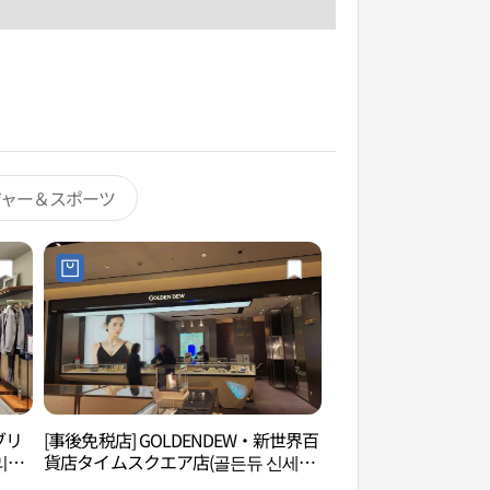
ジャー＆スポーツ
ブリ
[事後免税店] GOLDENDEW・新世界百
シーララウォーター
리지
貨店タイムスクエア店(골든듀 신세계
워터파크）
백화점 타임스퀘어점)