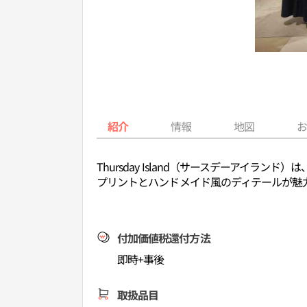
紹介
情報
地図
Thursday Island（サースデーア
プリントとハンドメイド風のディテールが魅
付加価値税還付方法
即時+事後
取扱品目