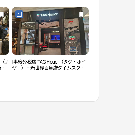
ic（ナ
[事後免税店]TAG Heuer（タグ・ホイ
D-CUBE ARTS C
新世
ヤー）・新世界百貨店タイムスクエ
센터）
널지
ア店(태그호이어 신세계백화점 타임스
어점)
퀘어점)