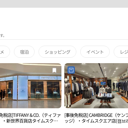
す。
メ
宿泊
ショッピング
イベント
レ
免税店]TIFFANY＆CO.（ティファ
[事後免税店] CAMBRIDGE（ケン
）・新世界百貨店タイムスクエ
ッジ）・タイムスクエア店(캠브
(티파니앤코 신세계백화점 타임스
타임스퀘어점)