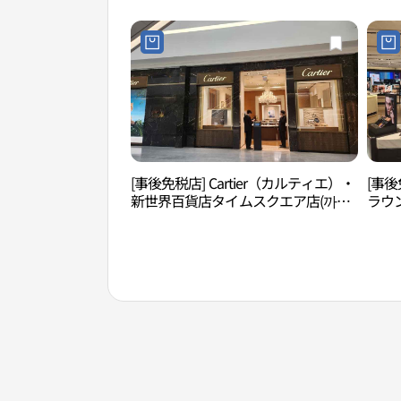
타임스퀘어점)
퀘어점
[事後免税店] Cartier（カルティエ）・
[事後
新世界百貨店タイムスクエア店(까르
ラウ
띠에 신세계백화점 타임스퀘어점)
エア
스퀘