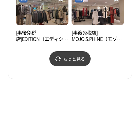
라이드N 2001아울렛 중
오다노 2001아울렛 중계
계점)
점)
[事後免税
[事後免税店]
夢の
店]EDITION（エディショ
MOJO.S.PHINE（モゾエ
（꿈
ン）・ANDZ（アンド
スフィン）・2001アウト
ジ）・2001アウトレット
レットチュンゲ（中渓）
チュンゲ（中渓）店(에
店(모조에스핀 2001아울
もっと見る
디션엔드지 2001아울렛
렛 중계점)
중계점)