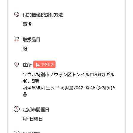
付加価値税還付方法
事後
取扱品目
服
住所
アクセス
ソウル特別市ノウォン区トンイルロ204ガギル
46、5階
서울특별시 노원구 동일로204가길 46 (중계동) 5
층
定期市開催日
月~日曜日