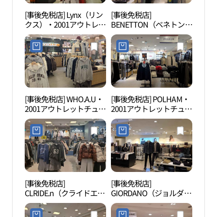
[事後免税店] Lynx（リン
[事後免税店]
ソウ
クス）・2001アウトレッ
BENETTON（ベネトン）
館（
トチュンゲ（中渓）店
キッズ・2001アウトレッ
술관
(링스 2001아울렛 중계점)
トチュンゲ（中渓）店
(베네통키즈 2001아울렛
중계점)
[事後免税店] WHO.A.U・
[事後免税店] POLHAM・
ソウ
2001アウトレットチュン
2001アウトレットチュン
后）
ゲ（中渓）店(후아유
ゲ（中渓）店(폴햄 2001
［ユ
2001아울렛 중계점)
아울렛 중계점)
化遺
（문
（인
세계
[事後免税店]
[事後免税店]
花郎
CLRIDE.n（クライドエ
GIORDANO（ジョルダー
철도
ヌ）・2001アウトレット
ノ）・2001アウトレット
チュンゲ（中渓）店(클
チュンゲ（中渓）店(지