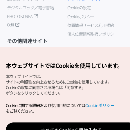
デジタルブック／電子書籍
Cookieの設定
PHOTO KOREA
Cookieポリシー
Odii
位置情報サービス利用規約
個人位置情報取扱いポリシー
その他関連サイト
韓国観光公社
K-MICE
本ウェブサイトではCookieを使用しています。
本ウェブサイトでは、
サイトの利便性を向上させるためにCookieを使用しています。
Cookieの収集に同意される場合は「同意する」
ボタンをクリックしてください。
Cookieに関する詳細および使用目的については
Cookieポリシー
Copyright (c) Korea Tourism Organization All Rights
をご覧ください。
Reserved.
サイトエラー報告
公式メール
japanese@knto.or.kr