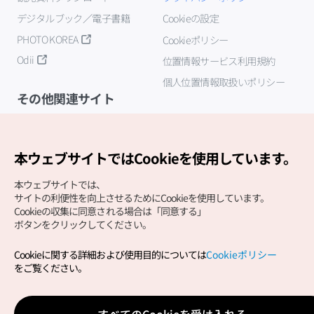
デジタルブック／電子書籍
Cookieの設定
PHOTO KOREA
Cookieポリシー
Odii
位置情報サービス利用規約
個人位置情報取扱いポリシー
その他関連サイト
韓国観光公社
K-MICE
本ウェブサイトではCookieを使用しています。
本ウェブサイトでは、
サイトの利便性を向上させるためにCookieを使用しています。
Cookieの収集に同意される場合は「同意する」
ボタンをクリックしてください。
Cookieに関する詳細および使用目的については
Cookieポリシー
Copyright (c) Korea Tourism Organization All Rights
をご覧ください。
Reserved.
サイトエラー報告
公式メール
japanese@knto.or.kr