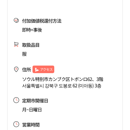
付加価値税還付方法
即時+事後
取扱品目
服
住所
アクセス
ソウル特別市カンブク区トボンロ62、3階
서울특별시 강북구 도봉로 62 (미아동) 3층
定期市開催日
月~日曜日
営業時間