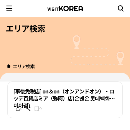
エリア検索
エリア検索
[事後免税店] on＆on（オンアンドオン）・ロ
ッテ百貨店ミア（弥阿）店(온앤온 롯데백화점
미아점)
0
0