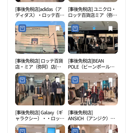
[事後免税店]adidas（ア
[事後免税店] ユニクロ・
夢の
ディダス）・ロッテ百貨
ロッテ百貨店ミア（弥
（꿈
店ミア（弥阿）店(아디
阿）店(유니클로 롯데백
다스 롯데백화점 미아점)
화점 미아점)
[事後免税店] ロッテ百貨
[事後免税店]BEAN
北ソ
店・ミア（弥阿）店(롯
POLE（ビーンポール）
울 꿈
데백화점 미아점)
メンズ・ロッテ百貨店ミ
ア（弥阿）店(빈폴맨즈
롯데백화점 미아점)
[事後免税店] Galaxy（ギ
[事後免税店]
洪陵
ャラクシー）・・ロッテ
ANSICH（アンジク）・
원）
百貨店ミア（弥阿）店
ロッテ百貨店ミア（弥
(갤럭시 롯데백화점 미아
阿）店(안지크 롯데백화