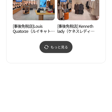
점)
점 미아점)
[事後免税店]Louis
[事後免税店] Kenneth
世宗
Quatorze（ルイキャトル
lady（ケネスレディ
왕박
ズ）バッグ・ロッテ百貨
ー）・ロッテ百貨店ミア
店ミア（弥阿）店(루이
（弥阿）店(케네스레이
까또즈 핸드백 롯데백화
디 롯데백화점 미아점)
もっと見る
점 미아점)