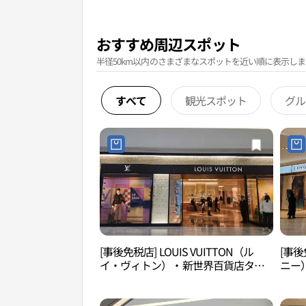
おすすめ周辺スポット
半径50km以内のさまざまなスポットを近い順に表示しま
すべて
観光スポット
グル
[事後免税店] LOUIS VUITTON（ル
[事後
イ・ヴィトン）・新世界百貨店タイ
ニー
ムスクエア店(루이비통 신세계백화점
ア店
타임스퀘어점)
퀘어점