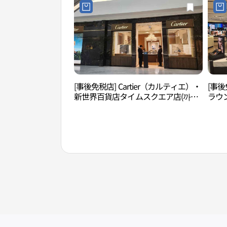
[事後免税店] Cartier（カルティエ）・
[事後
新世界百貨店タイムスクエア店(까르
ラウ
띠에 신세계백화점 타임스퀘어점)
エア
스퀘