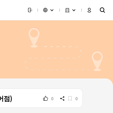
어점)
0
0