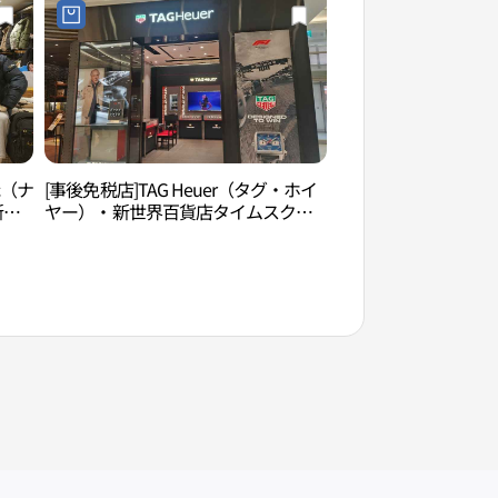
ic（ナ
[事後免税店]TAG Heuer（タグ・ホイ
D-CUBE ARTS C
新世
ヤー）・新世界百貨店タイムスクエ
센터）
널지
ア店(태그호이어 신세계백화점 타임스
어점)
퀘어점)