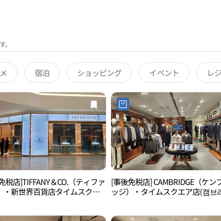
す。
メ
宿泊
ショッピング
イベント
レ
免税店]TIFFANY＆CO.（ティファ
[事後免税店] CAMBRIDGE（ケン
）・新世界百貨店タイムスクエ
ッジ）・タイムスクエア店(캠브
(티파니앤코 신세계백화점 타임스
타임스퀘어점)
)