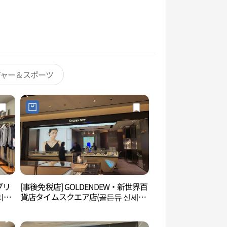
ジャー＆スポーツ
ブリ
[事後免税店] GOLDENDEW・新世界百
シーララウォーター
리지
貨店タイムスクエア店(골든듀 신세계
워터파크）
백화점 타임스퀘어점)