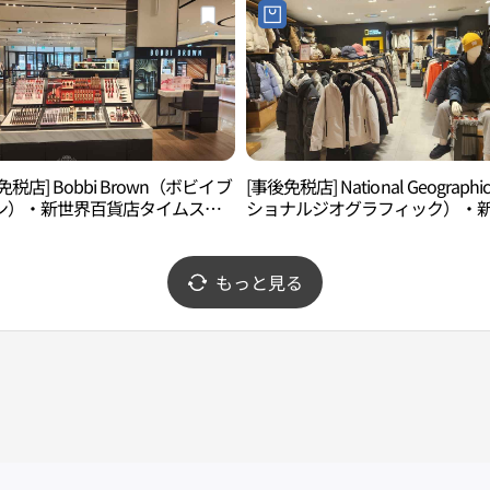
免税店] Bobbi Brown（ボビイブ
[事後免税店] National Geograph
ン）・新世界百貨店タイムスク
ショナルジオグラフィック）・
店(바비브라운 신세계백화점 타임
界百貨店タイムスクエア店(내셔
어점)
오그래픽 신세계백화점 타임스퀘
もっと見る