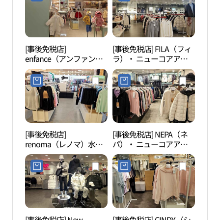
뉴코아아울렛 평촌점)
뉴코아아울렛 평촌점)
[事後免税店]
[事後免税店] FILA（フィ
白雲
enfance（アンファン
ラ）・ ニューコアアウ
ス）・ ニューコアアウ
トレットピョンチョン
トレットピョンチョン
（坪村）店(휠라 뉴코아
（坪村）店(앙팡스 뉴코
아울렛 평촌점)
아아울렛 평촌점)
[事後免税店]
[事後免税店] NEPA（ネ
冠岳
renoma（レノマ）水
パ）・ ニューコアアウ
着・ ニューコアアウト
トレットピョンチョン
レットピョンチョン（坪
（坪村）店(네파 뉴코아
村）店(레노마수영복 뉴
아울렛 평촌점)
코아아울렛 평촌점)
[事後免税店] New
[事後免税店] CINDY（シ
ソウ