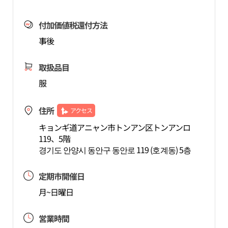
付加価値税還付方法
事後
取扱品目
服
住所
アクセス
キョンギ道アニャン市トンアン区トンアンロ
119、5階
경기도 안양시 동안구 동안로 119 (호계동) 5층
定期市開催日
月~日曜日
営業時間