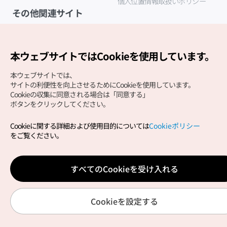
個人位置情報取扱いポリシー
その他関連サイト
韓国観光公社
K-MICE
本ウェブサイトではCookieを使用しています。
本ウェブサイトでは、
サイトの利便性を向上させるためにCookieを使用しています。
Cookieの収集に同意される場合は「同意する」
ボタンをクリックしてください。
Cookieに関する詳細および使用目的については
Cookieポリシー
Copyright (c) Korea Tourism Organization All Rights
をご覧ください。
Reserved.
サイトエラー報告
公式メール
japanese@knto.or.kr
すべてのCookieを受け入れる
Cookieを設定する