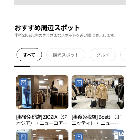
おすすめ周辺スポット
半径50km以内のさまざまなスポットを近い順に表示します。
すべて
観光スポット
グルメ
宿泊
[事後免税店] ZIOZIA（ジ
[事後免税店] Boetti（ボ
果川
オジア）・ニューコアア
エッティ）・ ニューコ
천야
ウトレット・ピョンチョ
アアウトレットピョンチ
ン（坪村）店 (지오지아
ョン（坪村）店(보에띠