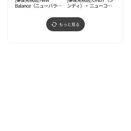
Balance（ニューバラン
ンディ）・ ニューコア
（서
ス）・ ニューコアアウ
アウトレットピョンチョ
장）
トレットピョンチョン
ン（坪村）店(신디 뉴코
（坪村）店(뉴발란스 뉴
아아울렛 평촌점)
もっと見る
코아아울렛 평촌점)