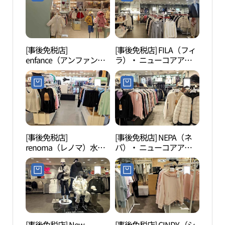
뉴코아아울렛 평촌점)
뉴코아아울렛 평촌점)
[事後免税店]
[事後免税店] FILA（フィ
白雲
enfance（アンファン
ラ）・ ニューコアアウ
ス）・ ニューコアアウ
トレットピョンチョン
トレットピョンチョン
（坪村）店(휠라 뉴코아
（坪村）店(앙팡스 뉴코
아울렛 평촌점)
아아울렛 평촌점)
[事後免税店]
[事後免税店] NEPA（ネ
冠岳
renoma（レノマ）水
パ）・ ニューコアアウ
着・ ニューコアアウト
トレットピョンチョン
レットピョンチョン（坪
（坪村）店(네파 뉴코아
村）店(레노마수영복 뉴
아울렛 평촌점)
코아아울렛 평촌점)
[事後免税店] New
[事後免税店] CINDY（シ
ソウ