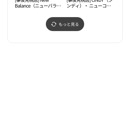
Balance（ニューバラン
ンディ）・ ニューコア
（서
ス）・ ニューコアアウ
アウトレットピョンチョ
장）
トレットピョンチョン
ン（坪村）店(신디 뉴코
（坪村）店(뉴발란스 뉴
아아울렛 평촌점)
もっと見る
코아아울렛 평촌점)