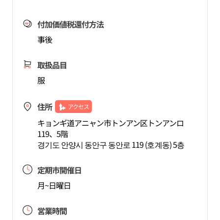
付加価値税還付方法
事後
取扱品目
服
住所
アクセス
キョンギ道アニャン市トンアン区トンアンロ
119、5階
경기도 안양시 동안구 동안로 119 (호계동) 5층
定期市開催日
月~日曜日
営業時間