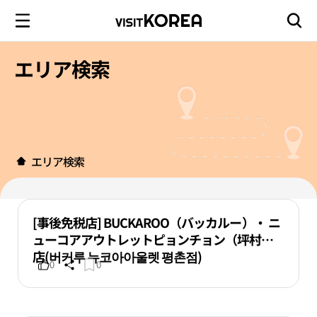
エリア検索
エリア検索
[事後免税店] BUCKAROO（バッカルー）・ ニ
ューコアアウトレットピョンチョン（坪村）
店(버커루 뉴코아아울렛 평촌점)
0
0