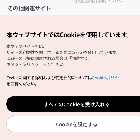
個人位置情報取扱いポリシー
その他関連サイト
韓国観光公社
K-MICE
本ウェブサイトではCookieを使用しています。
本ウェブサイトでは、
サイトの利便性を向上させるためにCookieを使用しています。
Cookieの収集に同意される場合は「同意する」
ボタンをクリックしてください。
Cookieに関する詳細および使用目的については
Cookieポリシー
Copyright (c) Korea Tourism Organization All Rights
をご覧ください。
Reserved.
サイトエラー報告
公式メール
japanese@knto.or.kr
すべてのCookieを受け入れる
Cookieを設定する