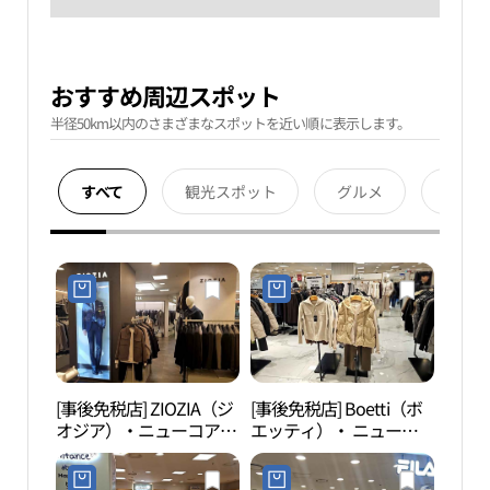
おすすめ周辺スポット
半径50km以内のさまざまなスポットを近い順に表示します。
すべて
観光スポット
グルメ
宿泊
[事後免税店] ZIOZIA（ジ
[事後免税店] Boetti（ボ
果川
オジア）・ニューコアア
エッティ）・ ニューコ
천야
ウトレット・ピョンチョ
アアウトレットピョンチ
ン（坪村）店 (지오지아
ョン（坪村）店(보에띠