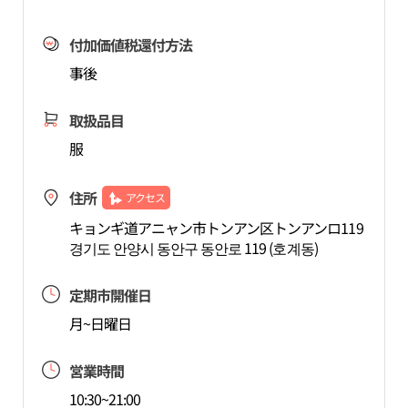
付加価値税還付方法
事後
取扱品目
服
住所
アクセス
キョンギ道アニャン市トンアン区トンアンロ119
경기도 안양시 동안구 동안로 119 (호계동)
定期市開催日
月~日曜日
営業時間
10:30~21:00