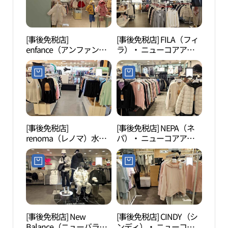
[事後免税店]
[事後免税店] FILA（フィ
白雲
enfance（アンファン
ラ）・ ニューコアアウ
ス）・ ニューコアアウ
トレットピョンチョン
トレットピョンチョン
（坪村）店(휠라 뉴코아
（坪村）店(앙팡스 뉴코
아울렛 평촌점)
아아울렛 평촌점)
[事後免税店]
[事後免税店] NEPA（ネ
冠岳
renoma（レノマ）水
パ）・ ニューコアアウ
着・ ニューコアアウト
トレットピョンチョン
レットピョンチョン（坪
（坪村）店(네파 뉴코아
村）店(레노마수영복 뉴
아울렛 평촌점)
코아아울렛 평촌점)
[事後免税店] New
[事後免税店] CINDY（シ
ソウ
Balance（ニューバラン
ンディ）・ ニューコア
（서