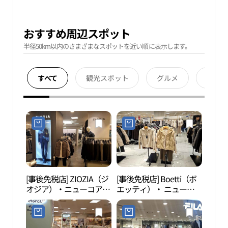
おすすめ周辺スポット
半径50km以内のさまざまなスポットを近い順に表示します。
すべて
観光スポット
グルメ
宿泊
[事後免税店] ZIOZIA（ジ
[事後免税店] Boetti（ボ
果川
オジア）・ニューコアア
エッティ）・ ニューコ
천야
ウトレット・ピョンチョ
アアウトレットピョンチ
ン（坪村）店 (지오지아
ョン（坪村）店(보에띠
뉴코아아울렛 평촌점)
뉴코아아울렛 평촌점)