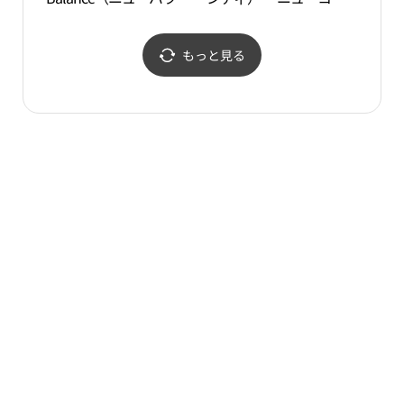
ス）・ ニューコアアウ
アウトレットピョンチョ
장）
トレットピョンチョン
ン（坪村）店(신디 뉴코
（坪村）店(뉴발란스 뉴
아아울렛 평촌점)
もっと見る
코아아울렛 평촌점)