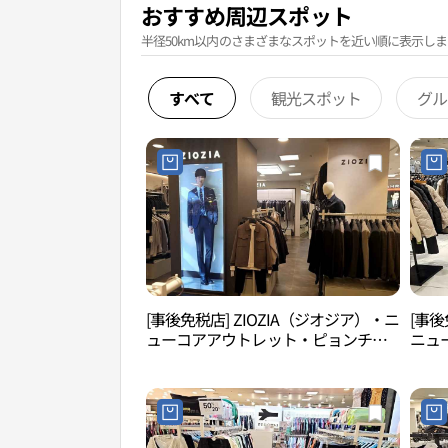
おすすめ周辺スポット
半径50km以内のさまざまなスポットを近い順に表示しま
すべて
観光スポット
グル
[事後免税店] ZIOZIA（ジオジア）・ニ
[事後
ューコアアウトレット・ピョンチョ
ニュ
ン（坪村）店 (지오지아 뉴코아아울렛
ン（
평촌점)
촌점)