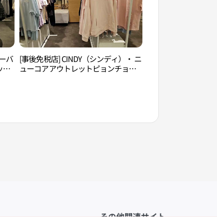
ューバ
[事後免税店] CINDY（シンディ）・ ニ
冠岳山（관악산）
ット
ューコアアウトレットピョンチョン
 뉴
（坪村）店(신디 뉴코아아울렛 평촌
점)
その他関連サイト