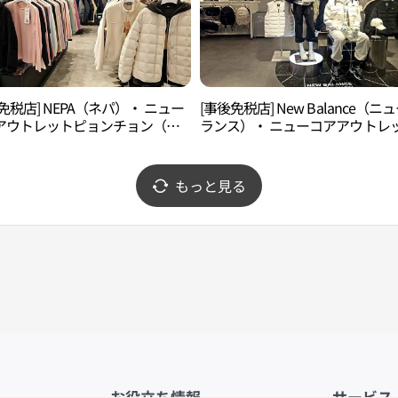
免税店] NEPA（ネパ）・ ニュー
[事後免税店] New Balance（ニ
アウトレットピョンチョン（坪
ランス）・ ニューコアアウトレ
(네파 뉴코아아울렛 평촌점)
ピョンチョン（坪村）店(뉴발란스
코아아울렛 평촌점)
もっと見る
お役立ち情報
サービス