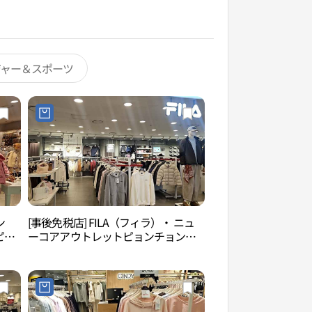
ジャー＆スポーツ
ン
[事後免税店] FILA（フィラ）・ ニュ
果川野花自然学習場
ピョ
ーコアアウトレットピョンチョン
연학습장）
아아
（坪村）店(휠라 뉴코아아울렛 평촌
점)