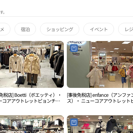
す。
メ
宿泊
ショッピング
イベント
レ
免税店] Boetti（ボエッティ）・
[事後免税店] enfance（アンファ
ーコアアウトレットピョンチョ
ス）・ ニューコアアウトレット
坪村）店(보에띠 뉴코아아울렛 평
ンチョン（坪村）店(앙팡스 뉴코
울렛 평촌점)