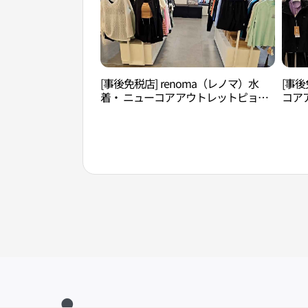
[事後免税店] renoma（レノマ）水
[事後
着・ ニューコアアウトレットピョン
コア
チョン（坪村）店(레노마수영복 뉴코
村）店
아아울렛 평촌점)