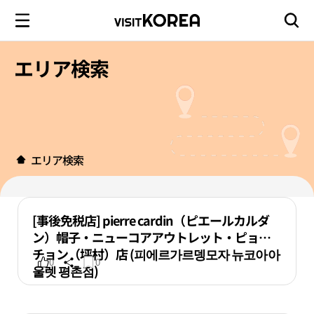
エリア検索
エリア検索
[事後免税店] pierre cardin（ピエールカルダ
ン）帽子・ニューコアアウトレット・ピョン
チョン（坪村）店 (피에르가르뎅모자 뉴코아아
0
0
울렛 평촌점)