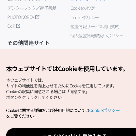
デジタルブック／電子書籍
Cookieの設定
PHOTO KOREA
Cookieポリシー
Odii
位置情報サービス利用規約
個人位置情報取扱いポリシー
その他関連サイト
韓国観光公社
K-MICE
本ウェブサイトではCookieを使用しています。
本ウェブサイトでは、
サイトの利便性を向上させるためにCookieを使用しています。
Cookieの収集に同意される場合は「同意する」
ボタンをクリックしてください。
Cookieに関する詳細および使用目的については
Cookieポリシー
Copyright (c) Korea Tourism Organization All Rights
をご覧ください。
Reserved.
サイトエラー報告
公式メール
japanese@knto.or.kr