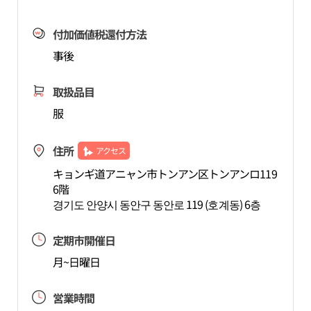
付加価値税還付方法
事後
取扱品目
服
住所
アクセス
キョンギ道アニャン市トンアン区トンアンロ119
6階
경기도 안양시 동안구 동안로 119 (호계동) 6층
定期市開催日
月~日曜日
営業時間