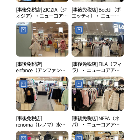
[事後免税店] ZIOZIA（ジ
[事後免税店] Boetti（ボ
果川
オジア）・ニューコアア
エッティ）・ ニューコ
천야
ウトレット・ピョンチョ
アアウトレットピョンチ
ン（坪村）店 (지오지아
ョン（坪村）店(보에띠
뉴코아아울렛 평촌점)
뉴코아아울렛 평촌점)
[事後免税店]
[事後免税店] FILA（フィ
白雲
enfance（アンファン
ラ）・ ニューコアアウ
ス）・ ニューコアアウ
トレットピョンチョン
トレットピョンチョン
（坪村）店(휠라 뉴코아
（坪村）店(앙팡스 뉴코
아울렛 평촌점)
아아울렛 평촌점)
[事後免税店]
[事後免税店] NEPA（ネ
冠岳
renoma（レノマ）水
パ）・ ニューコアアウ
着・ ニューコアアウト
トレットピョンチョン
レットピョンチョン（坪
（坪村）店(네파 뉴코아