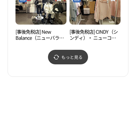
村）店(레노마수영복 뉴
아울렛 평촌점)
코아아울렛 평촌점)
[事後免税店] New
[事後免税店] CINDY（シ
ソウ
Balance（ニューバラン
ンディ）・ ニューコア
（서
ス）・ ニューコアアウ
アウトレットピョンチョ
장）
トレットピョンチョン
ン（坪村）店(신디 뉴코
（坪村）店(뉴발란스 뉴
아아울렛 평촌점)
もっと見る
코아아울렛 평촌점)