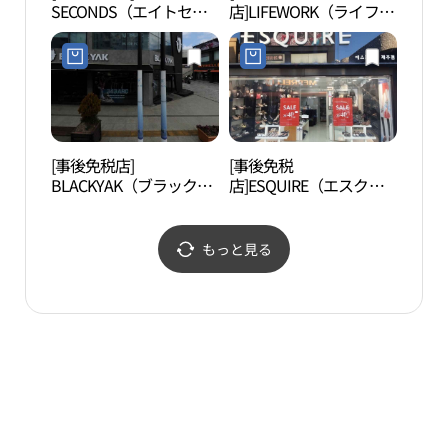
SECONDS（エイトセカ
店]LIFEWORK（ライフワ
ル・
ンズ）・チェジュジュン
ーク）・チェジュタプト
엔탈
アン（済州中央）店(에
ン（済州塔洞）直営店
잇세컨즈 제주중앙점)
(라이프워크 제주탑동직
영점)
[事後免税店]
[事後免税
済州
BLACKYAK（ブラックヤ
店]ESQUIRE（エスクァ
혈）
ク）・チェジュ（済州）
イア）・チェジュ（済
店(블랙야크 제주점)
州）店(에스콰이아 제주
점)
もっと見る