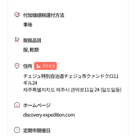
付加価値税還付方法
事後
取扱品目
服, 靴類
住所
アクセス
チェジュ特別自治道チェジュ市クァンドクロ11
ギル24
제주특별자치도 제주시 관덕로11길 24 (일도일동)
ホームページ
discovery-expedition.com
定期市開催日