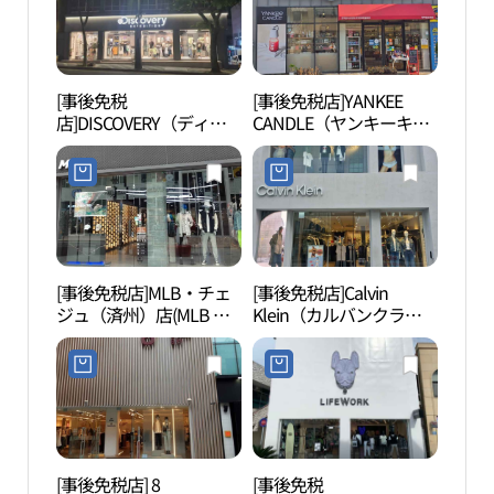
[事後免税
[事後免税店]YANKEE
アラ
店]DISCOVERY（ディス
CANDLE（ヤンキーキャ
洞シ
カバリー）・シンジェジ
ンドル）・チェジュ（済
지엄 
ュ（新済州）店(디스커
州）チルソンロ（七星
버리 신제주점)
路）店(양키캔들 제주칠
성로점)
[事後免税店]MLB・チェ
[事後免税店]Calvin
観徳
ジュ（済州）店(MLB 제
Klein（カルバンクライ
（제
주점)
ン）・クジェジュ（旧済
州）代理店(캘빈클라인
구제주대리점)
[事後免税店] 8
[事後免税
済州