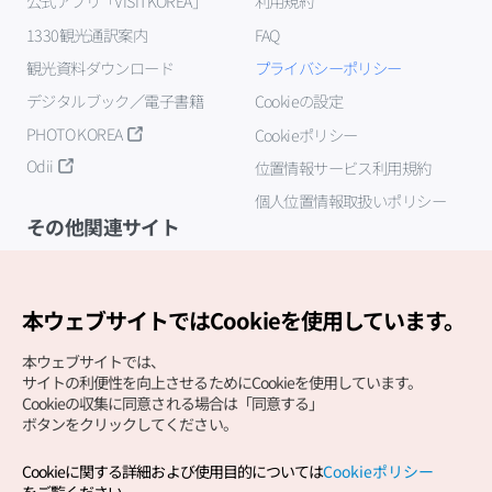
公式アプリ「VISITKOREA」
利用規約
1330観光通訳案内
FAQ
観光資料ダウンロード
プライバシーポリシー
デジタルブック／電子書籍
Cookieの設定
PHOTO KOREA
Cookieポリシー
Odii
位置情報サービス利用規約
個人位置情報取扱いポリシー
その他関連サイト
韓国観光公社
K-MICE
本ウェブサイトではCookieを使用しています。
本ウェブサイトでは、
サイトの利便性を向上させるためにCookieを使用しています。
Cookieの収集に同意される場合は「同意する」
ボタンをクリックしてください。
Cookieに関する詳細および使用目的については
Cookieポリシー
Copyright (c) Korea Tourism Organization All Rights