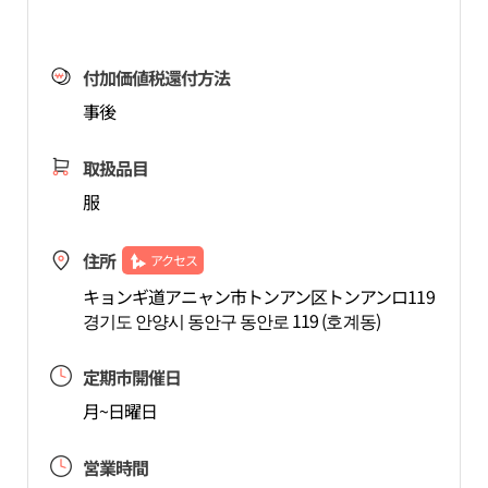
付加価値税還付方法
事後
取扱品目
服
住所
アクセス
キョンギ道アニャン市トンアン区トンアンロ119
경기도 안양시 동안구 동안로 119 (호계동)
定期市開催日
月~日曜日
営業時間