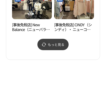
村）店(레노마수영복 뉴
아울렛 평촌점)
코아아울렛 평촌점)
[事後免税店] New
[事後免税店] CINDY（シ
ソウ
Balance（ニューバラン
ンディ）・ ニューコア
（서
ス）・ ニューコアアウ
アウトレットピョンチョ
장）
トレットピョンチョン
ン（坪村）店(신디 뉴코
（坪村）店(뉴발란스 뉴
아아울렛 평촌점)
もっと見る
코아아울렛 평촌점)