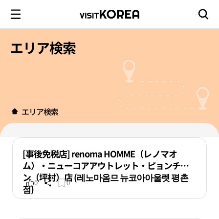
エリア検索
エリア検索
[事後免税店] renoma HOMME（レノマオ
ム）・ニューコアアウトレット・ピョンチョ
ン（坪村）店 (레노마옴므 뉴코아아울렛 평촌
0
0
점)