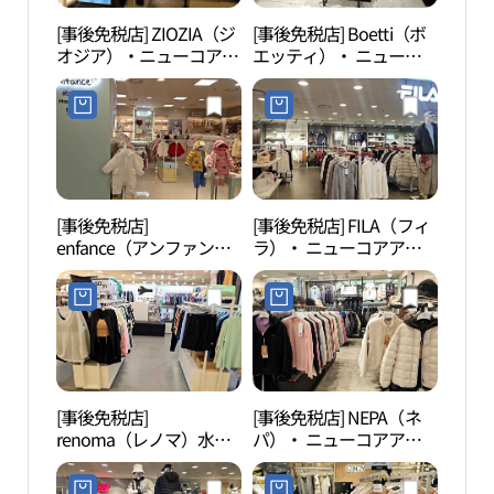
[事後免税店] ZIOZIA（ジ
[事後免税店] Boetti（ボ
果川
オジア）・ニューコアア
エッティ）・ ニューコ
천야
ウトレット・ピョンチョ
アアウトレットピョンチ
ン（坪村）店 (지오지아
ョン（坪村）店(보에띠
뉴코아아울렛 평촌점)
뉴코아아울렛 평촌점)
[事後免税店]
[事後免税店] FILA（フィ
白雲
enfance（アンファン
ラ）・ ニューコアアウ
ス）・ ニューコアアウ
トレットピョンチョン
トレットピョンチョン
（坪村）店(휠라 뉴코아
（坪村）店(앙팡스 뉴코
아울렛 평촌점)
아아울렛 평촌점)
[事後免税店]
[事後免税店] NEPA（ネ
冠岳
renoma（レノマ）水
パ）・ ニューコアアウ
着・ ニューコアアウト
トレットピョンチョン
レットピョンチョン（坪
（坪村）店(네파 뉴코아