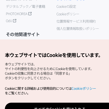
デジタルブック／電子書籍
Cookieの設定
PHOTO KOREA
Cookieポリシー
Odii
位置情報サービス利用規約
個人位置情報取扱いポリシー
その他関連サイト
韓国観光公社
K-MICE
本ウェブサイトではCookieを使用しています。
本ウェブサイトでは、
サイトの利便性を向上させるためにCookieを使用しています。
Cookieの収集に同意される場合は「同意する」
ボタンをクリックしてください。
Cookieに関する詳細および使用目的については
Cookieポリシー
Copyright (c) Korea Tourism Organization All Rights
をご覧ください。
Reserved.
サイトエラー報告
公式メール
japanese@knto.or.kr