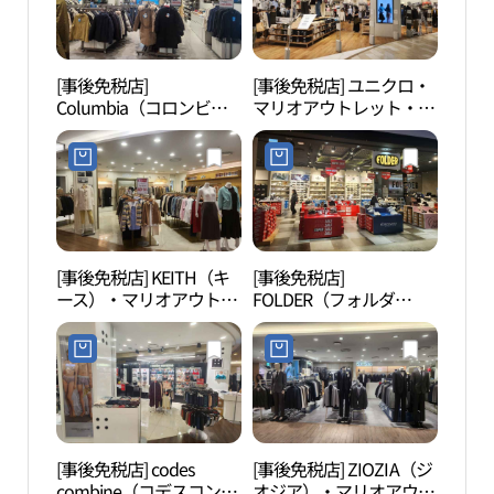
페디션 마리오아울렛 2관
점)
[事後免税店]
[事後免税店] ユニクロ・
クル
Columbia（コロンビ
マリオアウトレット・マ
ム山
ア）・マリオアウトレッ
リオアウトレット3館店
름산
ト2館店(컬럼비아 마리오
(유니클로 마리오아울렛
도시
아울렛 2관점)
3관점)
[事後免税店] KEITH（キ
[事後免税店]
道徳
ース）・マリオアウトレ
FOLDER（フォルダ
렁다
ット1館店(키이스 마리오
ー）・マリオアウトレッ
아울렛 1관점)
ト3館店(폴더 마리오아울
렛 3관점)
[事後免税店] codes
[事後免税店] ZIOZIA（ジ
ポラ
combine（コデスコンバ
オジア）・マリオアウト
매안