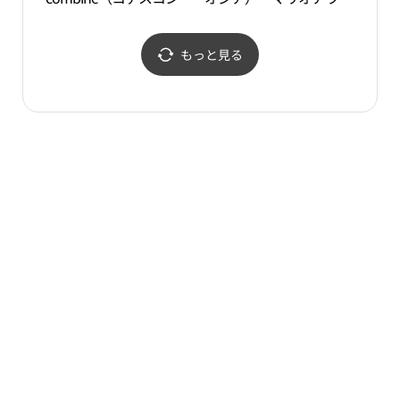
イン）インナーウェア・
レット1館店(지오지아 마
マリオアウトレット1館
리오아울렛 1관점)
店・マリオアウトレット
もっと見る
1館店(코데즈컴바인이너
웨어 마리오아울렛 1관
점)