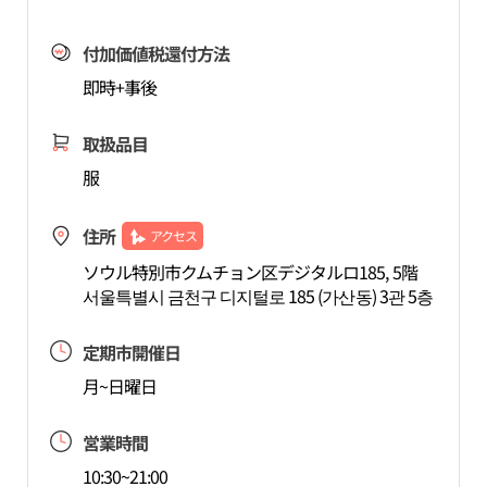
付加価値税還付方法
即時+事後
取扱品目
服
住所
アクセス
ソウル特別市クムチョン区デジタルロ185, 5階
서울특별시 금천구 디지털로 185 (가산동) 3관 5층
定期市開催日
月~日曜日
営業時間
10:30~21:00