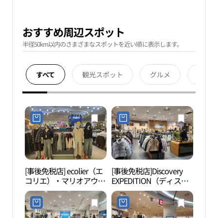
おすすめ周辺スポット
半径50km以内のさまざまなスポットを近い順に表示します。
すべて
観光スポット
グルメ
宿泊
[事後免税店] ecolier（エ
[事後免税店]Discovery
ネッ
コリエ）・マリオアウト
EXPEDITION（ディスカ
物館
レット3館店(에꼴리에 마
バリーエクスペディショ
관）
리오아울렛 3관점)
ン）・マリオアウトレッ
ト2館店(디스커버리 익스