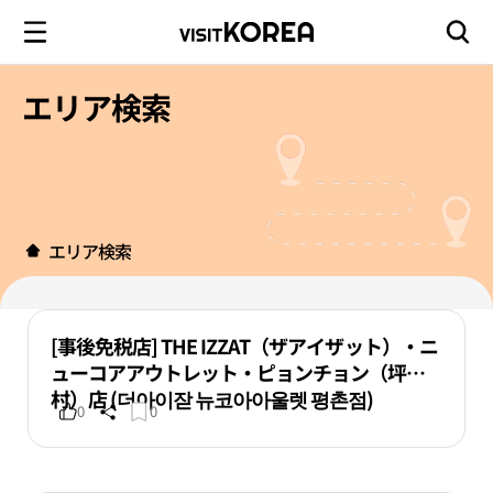
エリア検索
エリア検索
[事後免税店] THE IZZAT（ザアイザット）・ニ
ューコアアウトレット・ピョンチョン（坪
村）店 (더아이잗 뉴코아아울렛 평촌점)
0
0