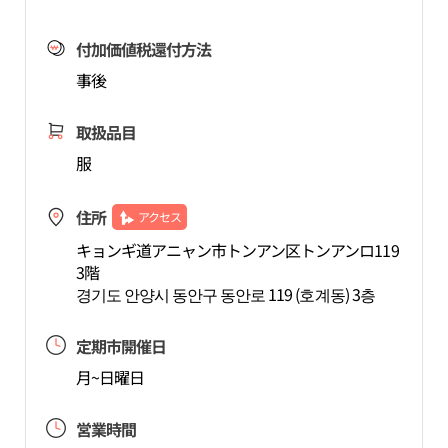
付加価値税還付方法
事後
取扱品目
服
住所
アクセス
キョンギ道アニャン市トンアン区トンアンロ119
3階
경기도 안양시 동안구 동안로 119 (호계동) 3층
定期市開催日
月~日曜日
営業時間