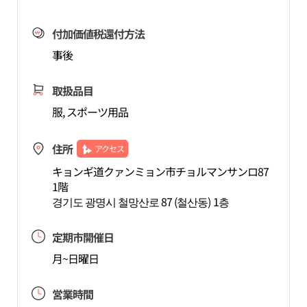
付加価値税還付方法
事後
取扱品目
服, スポーツ用品
住所
アクセス
キョンギ道クァンミョン市チョルマンサンロ87
1階
경기도 광명시 철망산로 87 (철산동) 1층
定期市開催日
月~日曜日
営業時間