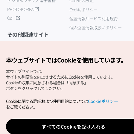
デジタルブック／電子書籍
Cookieの設定
PHOTO KOREA
Cookieポリシー
Odii
位置情報サービス利用規約
個人位置情報取扱いポリシー
その他関連サイト
韓国観光公社
K-MICE
本ウェブサイトではCookieを使用しています。
本ウェブサイトでは、
サイトの利便性を向上させるためにCookieを使用しています。
Cookieの収集に同意される場合は「同意する」
ボタンをクリックしてください。
Cookieに関する詳細および使用目的については
Cookieポリシー
Copyright (c) Korea Tourism Organization All Rights
をご覧ください。
Reserved.
サイトエラー報告
公式メール
japanese@knto.or.kr
すべてのCookieを受け入れる