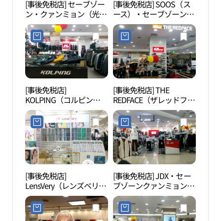
[事後免税店] セーブゾー
[事後免税店] SOOS（ス
光明市
ン・クァンミョン（光
ース）・セーブゾーンク
민체육
明）店(세이브존 광명점)
ァンミョン（光明）店
(수스 세이브존 광명점)
[事後免税店]
[事後免税店] THE
クル
KOLPING（コルピン
REDFACE（ザレッドフェ
ム山
グ）・セーブゾーンクァ
イス）・セーブゾーンク
름산
ンミョン（光明）店(콜
ァンミョン（光明）店
도시
핑 세이브존 광명점)
(레드페이스 세이브존 광
명점)
[事後免税店]
[事後免税店] JDX・セー
高尺
LensVery（レンズベリ
ブゾーンクァンミョン
스카
ー）・セーブゾーンクァ
（光明）店(JDX 세이브
ンミョン（光明）店(렌
존 광명점)
즈베리 세이브존 광명점)