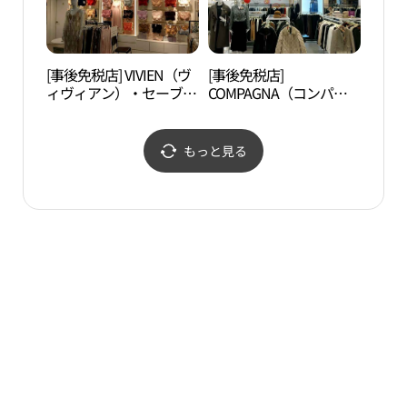
[事後免税店] VIVIEN（ヴ
[事後免税店]
D-CU
ィヴィアン）・セーブゾ
COMPAGNA（コンパニ
CEN
ーンクァンミョン（光
ア）・セーブゾーンクァ
터）
明）店(비비안 세이브존
ンミョン（光明）店(꼼
광명점)
빠니아 세이브존 광명점)
もっと見る