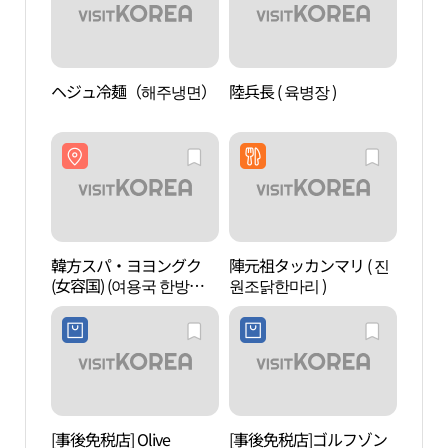
ヘジュ冷麺（해주냉면）
陸兵長 ( 육병장 )
韓方
(女容
파)
韓方スパ・ヨヨングク
陣元祖タッカンマリ ( 진
ソウ
(女容国) (여용국 한방스
원조닭한마리 )
総合
파)
운동
장)）
[事後免税店] Olive
[事後免税店]ゴルフゾン
白岩