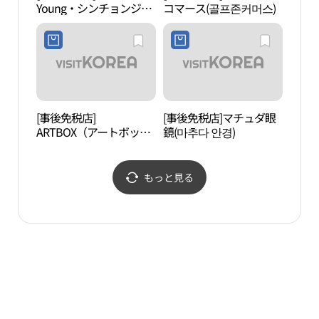
Young・シンチョンジュ
コマース(골프존커머스)
아트
ンアン（新川中央）店
(올리브영 신천중앙점)
[事後免税店]
[事後免税店]マチュダ眼
ロッ
ARTBOX（アートボック
鏡(마추다 안경)
チャ
ス）・チャムシルセネ店
벤처
(아트박스 잠실새내점)
もっと見る