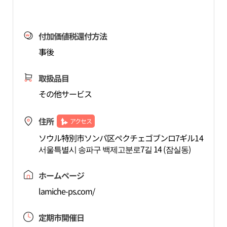
付加価値税還付方法
事後
取扱品目
その他サービス
住所
アクセス
ソウル特別市ソンパ区ペクチェゴブンロ7ギル14
서울특별시 송파구 백제고분로7길 14 (잠실동)
ホームページ
lamiche-ps.com/
定期市開催日