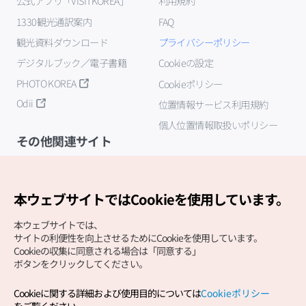
公式アプリ「VISITKOREA」
利用規約
1330観光通訳案内
FAQ
観光資料ダウンロード
プライバシーポリシー
デジタルブック／電子書籍
Cookieの設定
PHOTO KOREA
Cookieポリシー
Odii
位置情報サービス利用規約
個人位置情報取扱いポリシー
その他関連サイト
韓国観光公社
K-MICE
本ウェブサイトではCookieを使用しています。
本ウェブサイトでは、
サイトの利便性を向上させるためにCookieを使用しています。
Cookieの収集に同意される場合は「同意する」
ボタンをクリックしてください。
Cookieに関する詳細および使用目的については
Cookieポリシー
Copyright (c) Korea Tourism Organization All Rights