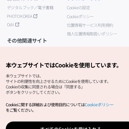
デジタルブック／電子書籍
Cookieの設定
PHOTO KOREA
Cookieポリシー
Odii
位置情報サービス利用規約
個人位置情報取扱いポリシー
その他関連サイト
韓国観光公社
K-MICE
本ウェブサイトではCookieを使用しています。
本ウェブサイトでは、
サイトの利便性を向上させるためにCookieを使用しています。
Cookieの収集に同意される場合は「同意する」
ボタンをクリックしてください。
Cookieに関する詳細および使用目的については
Cookieポリシー
Copyright (c) Korea Tourism Organization All Rights
をご覧ください。
Reserved.
サイトエラー報告
公式メール
japanese@knto.or.kr