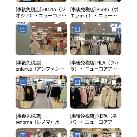
[事後免税店] ZIOZIA（ジ
[事後免税店] Boetti（ボ
果川
オジア）・ニューコアア
エッティ）・ ニューコ
천야
ウトレット・ピョンチョ
アアウトレットピョンチ
ン（坪村）店 (지오지아
ョン（坪村）店(보에띠
뉴코아아울렛 평촌점)
뉴코아아울렛 평촌점)
[事後免税店]
[事後免税店] FILA（フィ
白雲
enfance（アンファン
ラ）・ ニューコアアウ
ス）・ ニューコアアウ
トレットピョンチョン
トレットピョンチョン
（坪村）店(휠라 뉴코아
（坪村）店(앙팡스 뉴코
아울렛 평촌점)
아아울렛 평촌점)
[事後免税店]
[事後免税店] NEPA（ネ
冠岳
renoma（レノマ）水
パ）・ ニューコアアウ
着・ ニューコアアウト
トレットピョンチョン
レットピョンチョン（坪
（坪村）店(네파 뉴코아