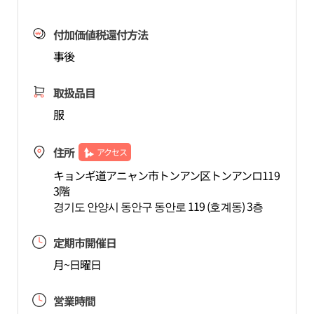
付加価値税還付方法
事後
取扱品目
服
住所
アクセス
キョンギ道アニャン市トンアン区トンアンロ119
3階
경기도 안양시 동안구 동안로 119 (호계동) 3층
定期市開催日
月~日曜日
営業時間