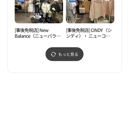
村）店(레노마수영복 뉴
아울렛 평촌점)
코아아울렛 평촌점)
[事後免税店] New
[事後免税店] CINDY（シ
ソウ
Balance（ニューバラン
ンディ）・ ニューコア
（서
ス）・ ニューコアアウ
アウトレットピョンチョ
장）
トレットピョンチョン
ン（坪村）店(신디 뉴코
（坪村）店(뉴발란스 뉴
아아울렛 평촌점)
もっと見る
코아아울렛 평촌점)