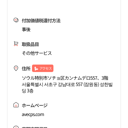
付加価値税還付方法
事後
取扱品目
その他サービス
住所
アクセス
ソウル特別市ソチョ区カンナムデロ557、3階
서울특별시 서초구 강남대로 557 (잠원동) 성한빌
딩 3층
ホームページ
avecps.com