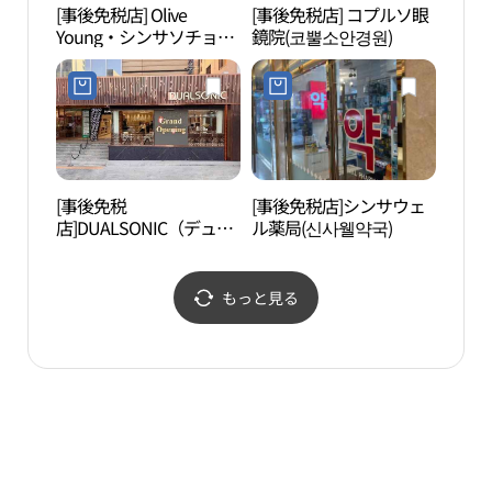
[事後免税店] Olive
[事後免税店] コプルソ眼
L C
Young・シンサソチョ
鏡院(코뿔소안경원)
（엘
（新沙瑞草）店(올리브
영 신사서초점)
[事後免税
[事後免税店]シンサウェ
国技
店]DUALSONIC（デュア
ル薬局(신사웰약국)
本部
ルソニック）・カンナム
권도본
シンサ（江南新沙）店
(듀얼소닉 강남신사점)
もっと見る