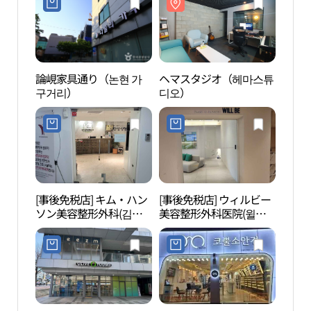
論峴家具通り（논현 가
ヘマスタジオ（헤마스튜
ヘマ
구거리）
디오）
디오
[事後免税店] キム・ハン
[事後免税店] ウィルビー
スパ
ソン美容整形外科(김한
美容整形外科医院(윌비
성성형외과의원)
성형외과의원)