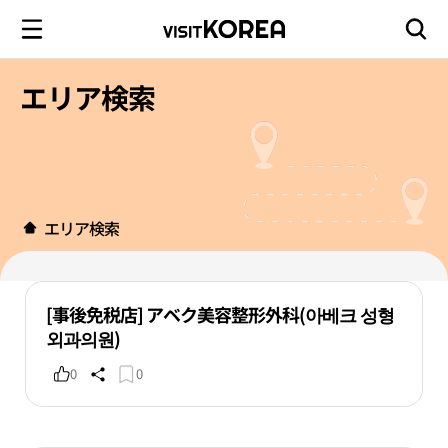
エリア検索
エリア検索
[事後免税店] アベク美容整形外科(아베크 성형
외과의원)
0
0