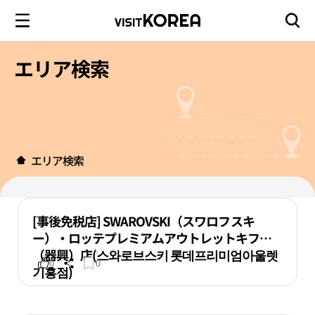
エリア検索
エリア検索
[事後免税店] SWAROVSKI（スワロフスキ
ー）・ロッテプレミアムアウトレットキフン
（器興）店(스와로브스키 롯데프리미엄아울렛
0
0
기흥점)