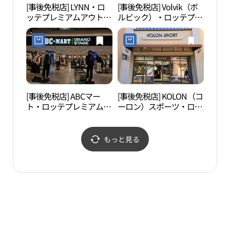
[事後免税店] LYNN・ロ
[事後免税店] Volvik（ボ
京畿
ッテプレミアムアウトレ
ルビック）・ロッテプレ
물관
ットキフン（器興）店
ミアムアウトレットキフ
(린 롯데프리미엄아울렛
ン（器興）店(볼빅 롯데
기흥점)
프리미엄아울렛 기흥점)
[事後免税店] ABCマー
[事後免税店] KOLON（コ
白南
ト・ロッテプレミアムア
ーロン）スポーツ・ロッ
（백
ウトレットキフン（器
テプレミアムアウトレッ
興）店(ABC마트 GS 롯데
トキフン（器興）店(코
프리미엄아울렛 기흥점)
오롱스포츠 롯데프리미
もっと見る
엄아울렛 기흥점)