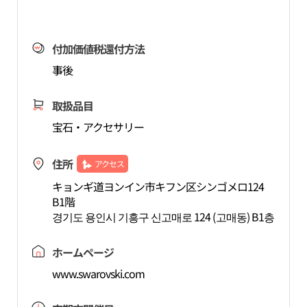
付加価値税還付方法
事後
取扱品目
宝石・アクセサリー
住所
アクセス
キョンギ道ヨンイン市キフン区シンゴメロ124
B1階
경기도 용인시 기흥구 신고매로 124 (고매동) B1층
ホームページ
www.swarovski.com