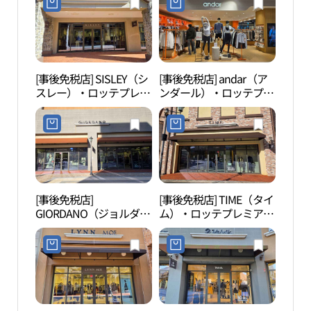
[事後免税店] SISLEY（シ
[事後免税店] andar（ア
韓国
スレー）・ロッテプレミ
ンダール）・ロッテプレ
촌）
アムアウトレットキフン
ミアムアウトレットキフ
（器興）店(시슬리 롯데
ン（器興）店(안다르 롯
프리미엄아울렛 기흥점)
데프리미엄아울렛 기흥
점)
[事後免税店]
[事後免税店] TIME（タイ
器興
GIORDANO（ジョルダー
ム）・ロッテプレミアム
（기
ノ）・ロッテプレミアム
アウトレットキフン（器
물놀
アウトレットキフン（器
興）店(타임옴므 롯데프
興）店(지오다노 롯데프
리미엄아울렛 기흥점)
리미엄아울렛 기흥점)