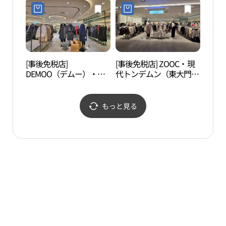
대문점)
아울렛 동대문점)
[事後免税店]
[事後免税店] ZOOC・現
漢陽
DEMOO（デムー）・現
代トンデムン（東大門）
성박
代アウトレットトンデム
(쥬크 현대아울렛 동대문
ン（東大門）店(데무 현
점)
대아울렛 동대문점)
もっと見る