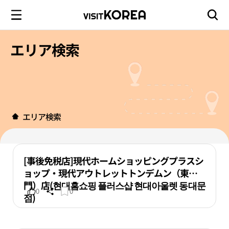
エリア検索
エリア検索
[事後免税店]現代ホームショッピングプラスシ
ョップ・現代アウトレットトンデムン（東大
門）店(현대홈쇼핑 플러스샵 현대아울렛 동대문
0
0
점)