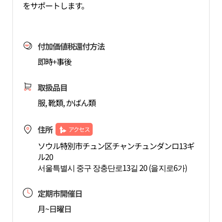
をサポートします。
付加価値税還付方法
即時+事後
取扱品目
服, 靴類, かばん類
住所
アクセス
ソウル特別市チュン区チャンチュンダンロ13ギ
ル20
서울특별시 중구 장충단로13길 20 (을지로6가)
定期市開催日
月~日曜日