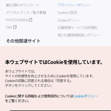
観光資料ダウンロード
プライバシーポリシー
デジタルブック／電子書籍
Cookieの設定
PHOTO KOREA
Cookieポリシー
Odii
位置情報サービス利用規約
個人位置情報取扱いポリシー
その他関連サイト
韓国観光公社
K-MICE
本ウェブサイトではCookieを使用しています。
本ウェブサイトでは、
サイトの利便性を向上させるためにCookieを使用しています。
Cookieの収集に同意される場合は「同意する」
ボタンをクリックしてください。
Cookieに関する詳細および使用目的については
Cookieポリシー
Copyright (c) Korea Tourism Organization All Rights
をご覧ください。
Reserved.
サイトエラー報告
公式メール