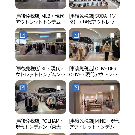
[事後免税店] MLB・現代
[事後免税店] SODA（ソ
清渓
アウトレットトンデムン
ダ）・現代アウトレット
천헌
（東大門）店(MLB 현대
トンデムン（東大門）店
아울렛 동대문점)
(소다 현대아울렛 동대문
점)
[事後免税店] KL・現代ア
[事後免税店] OLIVE DES
東大
ウトレットトンデムン
OLIVE・現代アウトレッ
（D
（東大門）店(KL 현대아
トトンデムン（東大門）
플라자
울렛 동대문점)
店(올리브데올리브 현대
아울렛 동대문점)
[事後免税店] POLHAM・
[事後免税店] MINE・現代
東大
現代トンデムン（東大
アウトレットトンデムン
대문
門）(폴햄 현대아울렛 동
（東大門）店(마인 현대