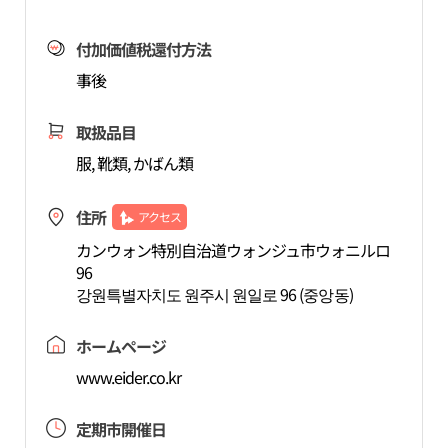
付加価値税還付方法
事後
取扱品目
服, 靴類, かばん類
住所
アクセス
カンウォン特別自治道ウォンジュ市ウォニルロ
96
강원특별자치도 원주시 원일로 96 (중앙동)
ホームページ
www.eider.co.kr
定期市開催日