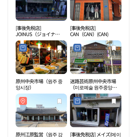
[事後免税店]
[事後免税店]
原州
JOINUS（ジョイナ
CAN（CAN）(CAN)
원감
ス）・ウォンジュ（原
州）店(조이너스 원주점)
原州中央市場（원주 중
迷路芸術原州中央市場
原州
앙시장）
（미로예술 원주중앙시
（원
장）
原州江原監営（원주 강
[事後免税店] メイズ(메이
KGC