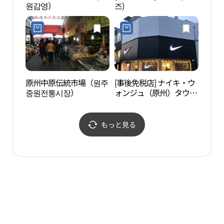
원감영）
즈)
（KG
장）
原州中原伝統市場（원주
[事後免税店] ナイキ・ウ
上院
중원전통시장）
ォンジュ（原州）タウン
（원
店(나이키 원주타운점)
もっと見る