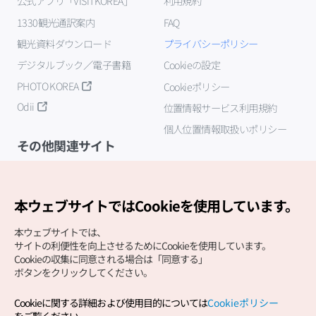
公式アプリ「VISITKOREA」
利用規約
1330観光通訳案内
FAQ
観光資料ダウンロード
プライバシーポリシー
デジタルブック／電子書籍
Cookieの設定
PHOTO KOREA
Cookieポリシー
Odii
位置情報サービス利用規約
個人位置情報取扱いポリシー
その他関連サイト
韓国観光公社
K-MICE
本ウェブサイトではCookieを使用しています。
本ウェブサイトでは、
サイトの利便性を向上させるためにCookieを使用しています。
Cookieの収集に同意される場合は「同意する」
ボタンをクリックしてください。
Cookieに関する詳細および使用目的については
Cookieポリシー
Copyright (c) Korea Tourism Organization All Rights