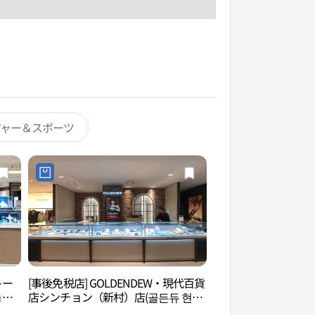
ジャー＆スポーツ
トー
[事後免税店] GOLDENDEW・現代百貨
延世路（연세로）
ョン
店シンチョン（新村）店(골든듀 현대
 신촌
백화점 신촌점)