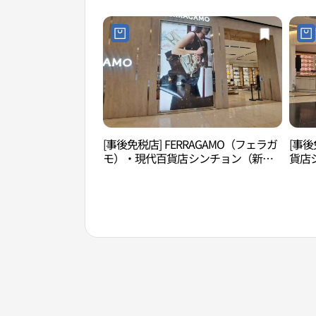
[事後免税店] FERRAGAMO（フェラガ
[事
モ）・現代百貨店シンチョン（新
貨店
村）店(페라가모 현대백화점 신촌점)
경 현