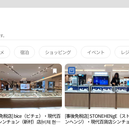
す。
メ
宿泊
ショッピング
イベント
レ
免税店] bice（ビチェ）・現代百
[事後免税店] STONEHENgE（ス
シンチョン（新村）店(비체 현대
ンヘンジ）・現代百貨店シンチ
 신촌점)
（新村）店(스톤헨지 현대백화점