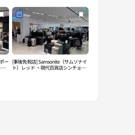
ンポー
[事後免税店] Samsonite（サムソナイ
京義線ブックストリ
ョン
ト）レッド ・現代百貨店シンチョン
거리）
촌
（新村）店U-PLEX(쌤소나이트 레드
현대백화점 신촌점 유플렉스)