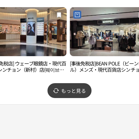
점)
後免税店] ウェーブ眼鏡店・現代百
[事後免税店]BEAN POLE（ビー
シンチョン（新村）店(웨이브안
ル）メンズ・現代百貨店シンチ
대백화점 신촌점)
（新村）店(빈폴멘 현대백화점 신
점)
もっと見る