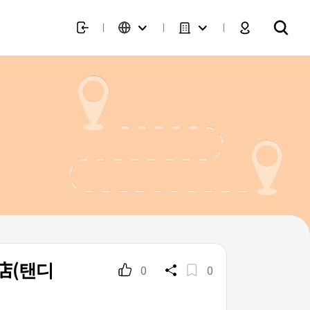
店(탠디
0
0