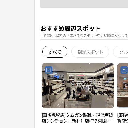
おすすめ周辺スポット
半径50km以内のさまざまなスポットを近い順に表示しま
すべて
観光スポット
グル
[事後免税店]クムガン製靴・現代百貨
[事後
店シンチョン（新村）店(금강제화 현
貨店
대백화점 신촌점)
백화점