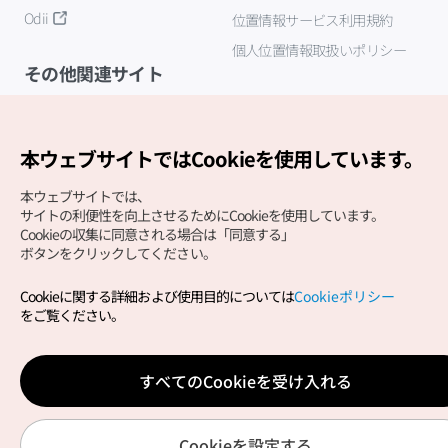
Odii
位置情報サービス利用規約
個人位置情報取扱いポリシー
その他関連サイト
韓国観光公社
K-MICE
本ウェブサイトではCookieを使用しています。
本ウェブサイトでは、
サイトの利便性を向上させるためにCookieを使用しています。
Cookieの収集に同意される場合は「同意する」
ボタンをクリックしてください。
Cookieに関する詳細および使用目的については
Cookieポリシー
Copyright (c) Korea Tourism Organization All Rights
をご覧ください。
Reserved.
サイトエラー報告
公式メール
japanese@knto.or.kr
すべてのCookieを受け入れる
Cookieを設定する