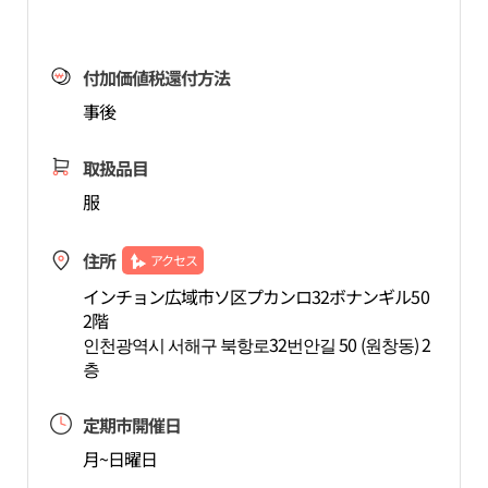
付加価値税還付方法
事後
取扱品目
服
住所
アクセス
インチョン広域市ソ区プカンロ32ボナンギル50
2階
인천광역시 서해구 북항로32번안길 50 (원창동) 2
층
定期市開催日
月~日曜日