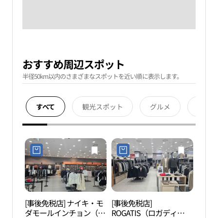
おすすめ周辺スポット
半径50km以内のさまざまなスポットを近い順に表示します。
すべて
観光スポット
グルメ
宿泊
[事後免税店] ナイキ・モ
[事後免税店]
青羅
ダモールインチョン（仁
ROGATIS（ロガディ
스파