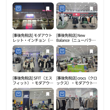
川）(나이키 모다아울렛
ス）・モダアウトレット
인천점)
インチョン（仁川）店
(로가디스 모다아울렛 인
천점)
[事後免税店] モダアウト
[事後免税店] New
水道
レット・インチョン（仁
Balance（ニューバラン
館（
川）店(모다아울렛 인천
ス）・モダアウトレット
관）
점)
インチョン（仁川）店
(뉴발란스 모다아울렛 인
천점)
[事後免税店] SFIT（エス
[事後免税店] crocs（クロ
東仁
フィット）・モダアウト
ックス）・モダアウトレ
천 삼
レットインチョン（仁
ットインチョン（仁川）
川）店(에스핏 모다아울
店(크록스 모다아울렛 인
렛 인천점)
천점)