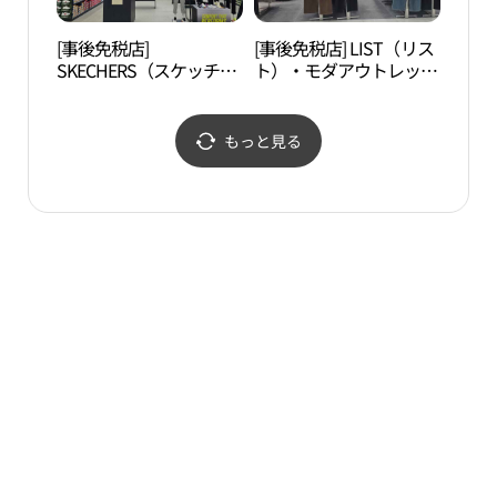
[事後免税店]
[事後免税店] LIST（リス
松月
SKECHERS（スケッチャ
ト）・モダアウトレット
동화
ーズ）・モダアウトレッ
インチョン（仁川）店
トインチョン（仁川）店
(리스트 모다아울렛 인천
(스케쳐스 모다아울렛 인
점)
もっと見る
천점)