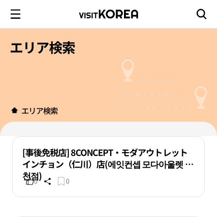
エリア検索
エリア検索
[事後免税店] 8CONCEPT・モダアウトレット
インチョン（仁川）店(에잇컨셉 모다아울렛 인
천점)
0
0