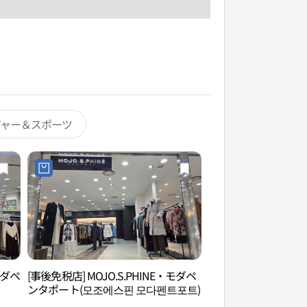
ジャー＆スポーツ
モダペ
[事後免税店] MOJO.S.PHINE・モダペ
エコヒーリング黄土
ンタポート(모조에스핀 모다펜트포트)
톳길）