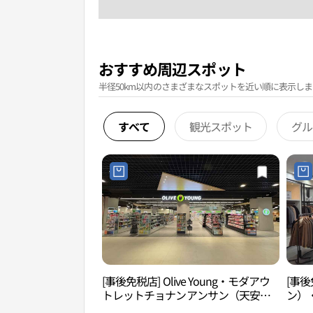
おすすめ周辺スポット
半径50km以内のさまざまなスポットを近い順に表示しま
すべて
観光スポット
グル
[事後免税店] Olive Young・モダアウ
[事後
トレットチョナンアンサン（天安牙
ン）
山）店(올리브영 모다아울렛 천안아산
山）