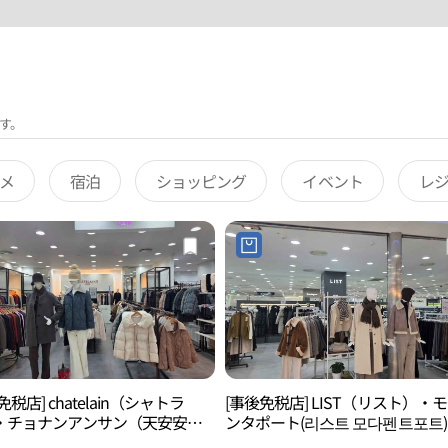
す。
メ
宿泊
ショッピング
イベント
レ
免税店] chatelain（シャトラ
[事後免税店] LIST（リスト）・
・チョナンアンサン（天安安
ンタポート(리스트 모다펜트포트)
モダアウトレット(샤트렌 모다펜