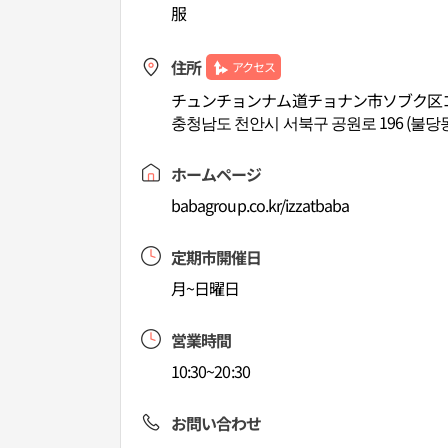
服
住所
アクセス
チュンチョンナム道チョナン市ソブク区コ
충청남도 천안시 서북구 공원로 196 (불당동
ホームページ
babagroup.co.kr/izzatbaba
定期市開催日
月~日曜日
営業時間
10:30~20:30
お問い合わせ