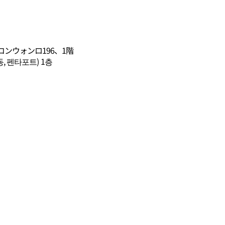
ンウォンロ196、1階
, 펜타포트) 1층