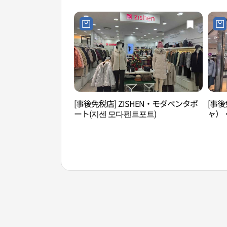
점)
트포트
[事後免税店] ZISHEN・モダペンタポ
[事後
ート(지센 모다펜트포트)
ャ）
펜트