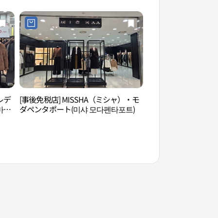
レデ
[事後免税店] MISSHA（ミシャ）・モ
天安サムゴリ公園（
마레
ダペンタポート(미샤 모다펜타포트)
원）