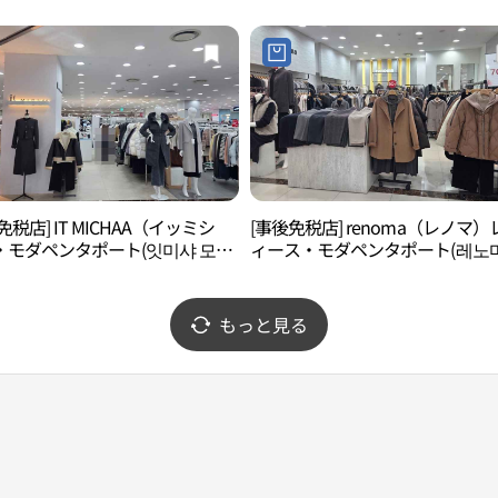
)
免税店] IT MICHAA（イッミシ
[事後免税店] renoma（レノマ）
・モダペンタポート(잇미샤 모다
ィース・モダペンタポート(레노
포트)
이디 모다펜트포트)
もっと見る