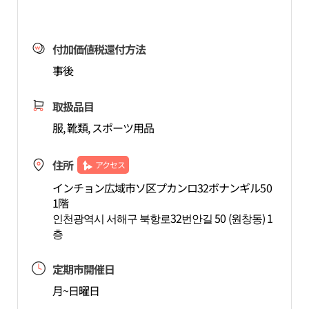
付加価値税還付方法
事後
取扱品目
服, 靴類, スポーツ用品
住所
アクセス
インチョン広域市ソ区プカンロ32ボナンギル50
1階
인천광역시 서해구 북항로32번안길 50 (원창동) 1
층
定期市開催日
月~日曜日