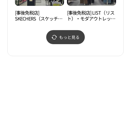
[事後免税店]
[事後免税店] LIST（リス
松月
SKECHERS（スケッチャ
ト）・モダアウトレット
동화
ーズ）・モダアウトレッ
インチョン（仁川）店
トインチョン（仁川）店
(리스트 모다아울렛 인천
(스케쳐스 모다아울렛 인
점)
もっと見る
천점)