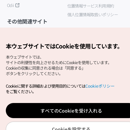
Odii
位置情報サービス利用規約
個人位置情報取扱いポリシー
その他関連サイト
韓国観光公社
K-MICE
本ウェブサイトではCookieを使用しています。
本ウェブサイトでは、
サイトの利便性を向上させるためにCookieを使用しています。
Cookieの収集に同意される場合は「同意する」
ボタンをクリックしてください。
Cookieに関する詳細および使用目的については
Cookieポリシー
Copyright (c) Korea Tourism Organization All Rights
をご覧ください。
Reserved.
サイトエラー報告
公式メール
japanese@knto.or.kr
すべてのCookieを受け入れる
Cookieを設定する