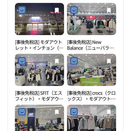
川）(나이키 모다아울렛
ス）・モダアウトレット
인천점)
インチョン（仁川）店
(로가디스 모다아울렛 인
천점)
[事後免税店] モダアウト
[事後免税店] New
水道
レット・インチョン（仁
Balance（ニューバラン
館（
川）店(모다아울렛 인천
ス）・モダアウトレット
관）
점)
インチョン（仁川）店
(뉴발란스 모다아울렛 인
천점)
[事後免税店] SFIT（エス
[事後免税店] crocs（クロ
東仁
フィット）・モダアウト
ックス）・モダアウトレ
천 삼
レットインチョン（仁
ットインチョン（仁川）
川）店(에스핏 모다아울
店(크록스 모다아울렛 인
렛 인천점)
천점)