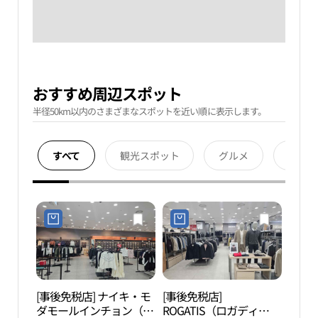
おすすめ周辺スポット
半径50km以内のさまざまなスポットを近い順に表示します。
すべて
観光スポット
グルメ
宿泊
[事後免税店] ナイキ・モ
[事後免税店]
青羅
ダモールインチョン（仁
ROGATIS（ロガディ
스파