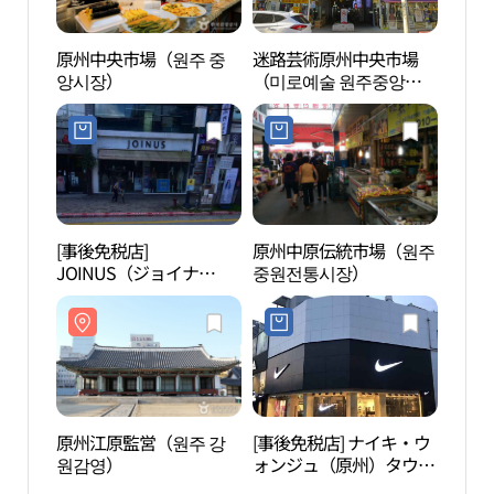
原州中央市場（원주 중
迷路芸術原州中央市場
原州
앙시장）
（미로예술 원주중앙시
（원
장）
[事後免税店]
原州中原伝統市場（원주
KGC
JOINUS（ジョイナ
중원전통시장）
（KG
ス）・ウォンジュ（原
장）
州）店(조이너스 원주점)
原州江原監営（원주 강
[事後免税店] ナイキ・ウ
小金
원감영）
ォンジュ（原州）タウン
（소
店(나이키 원주타운점)