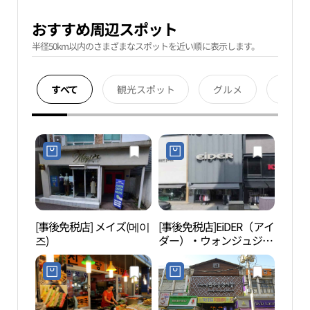
おすすめ周辺スポット
半径50km以内のさまざまなスポットを近い順に表示します。
すべて
観光スポット
グルメ
宿泊
[事後免税店] メイズ(메이
[事後免税店]EiDER（アイ
原州
즈)
ダー）・ウォンジュジュ
원감
ンアン（原州中央）店
(아이더 원주중앙점)