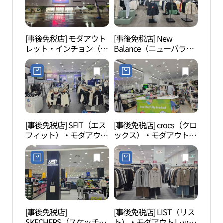
천점)
[事後免税店] モダアウト
[事後免税店] New
水道
レット・インチョン（仁
Balance（ニューバラン
館（
川）店(모다아울렛 인천
ス）・モダアウトレット
관）
점)
インチョン（仁川）店
(뉴발란스 모다아울렛 인
천점)
[事後免税店] SFIT（エス
[事後免税店] crocs（クロ
東仁
フィット）・モダアウト
ックス）・モダアウトレ
천 삼
レットインチョン（仁
ットインチョン（仁川）
川）店(에스핏 모다아울
店(크록스 모다아울렛 인
렛 인천점)
천점)
[事後免税店]
[事後免税店] LIST（リス
松月
SKECHERS（スケッチャ
ト）・モダアウトレット
동화