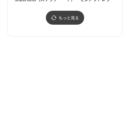
ーズ）・モダアウトレッ
インチョン（仁川）店
トインチョン（仁川）店
(리스트 모다아울렛 인천
(스케쳐스 모다아울렛 인
점)
もっと見る
천점)