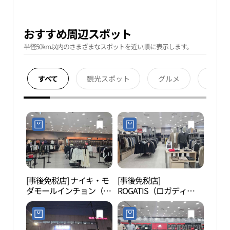
おすすめ周辺スポット
半径50km以内のさまざまなスポットを近い順に表示します。
すべて
観光スポット
グルメ
宿泊
[事後免税店] ナイキ・モ
[事後免税店]
青羅
ダモールインチョン（仁
ROGATIS（ロガディ
스파
川）(나이키 모다아울렛
ス）・モダアウトレット
인천점)
インチョン（仁川）店
(로가디스 모다아울렛 인