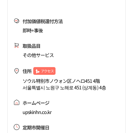
付加価値税還付方法
即時+事後
取扱品目
その他サービス
住所
アクセス
ソウル特別市ノウォン区ノヘロ451 4階
서울특별시 노원구 노해로 451 (상계동) 4층
ホームページ
upskinhn.co.kr
定期市開催日