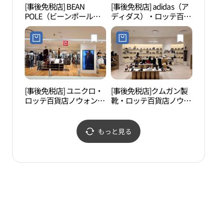
[事後免税店] BEAN
[事後免税店] adidas（ア
梧桐
POLE（ビーンポール）
ディダス）・ロッテ百貨
공원
メンズ・ロッテ百貨店ノ
店ノウォン（蘆原）店
ウォン（蘆原）店(빈폴
(아디다스 퍼포먼스 롯데
멘 롯데백화점 노원점)
백화점 노원점)
[事後免税店] ユニクロ・
[事後免税店]クムガン製
ウォ
ロッテ百貨店ノウォン
靴・ロッテ百貨店ノウォ
당샘
（蘆原）店(유니클로 롯
ン（蘆原）店(금강제화
데백화점 노원점)
롯데백화점 노원점)
もっと見る