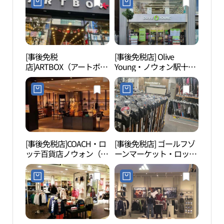
[事後免税
[事後免税店] Olive
ソウ
店]ARTBOX（アートボッ
Young・ノウォン駅十字
館（
クス）・ノウォン（蘆
路店(올리브영 노원역사
술관
原）店(아트박스 노원점)
거리점)
[事後免税店]COACH・ロ
[事後免税店] ゴールフゾ
ドゥ
ッテ百貨店ノウォン（蘆
ーンマーケット・ロッテ
（둘
原）店(코치 롯데백화점
百貨店ノウォン（蘆原）
노원점)
店(골프존마켓 롯데백화
점 노원점)