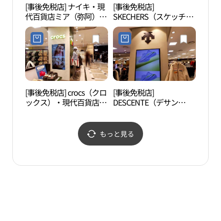
[事後免税店] ナイキ・現
[事後免税店]
ソウ
代百貨店ミア（弥阿）店
SKECHERS（スケッチャ
[ユ
(나이키 현대백화점 미아
ーズ）・現代百貨店ミア
化遺産
점)
（弥阿）店(스케쳐스 현
（신
대백화점 미아점)
세계
[事後免税店] crocs（クロ
[事後免税店]
ソウ
ックス）・現代百貨店ミ
DESCENTE（デサン
妃）
ア（弥阿）店(크록스 현
ト）・現代百貨店ミア
（서
대백화점 미아점)
（弥阿）店(데상트 현대
귀비
백화점 미아점)
진）
もっと見る