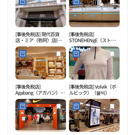
[事後免税店] 現代百貨
[事後免税店]
夢の
店・ミア（弥阿）店(현
STONEHENgE（ストー
（꿈
대백화점 미아점)
ンヘンジ）・現代百貨店
ミア（弥阿）店(스톤헨
지 현대백화점 미아점)
[事後免税店]
[事後免税店] Volvik（ボ
北ソ
Agabang（アガバン）フ
ルビック）（볼빅）
울 꿈
レックス・現代百貨店ミ
ア（弥阿）店(아가방플
렉스 현대백화점 미아점)