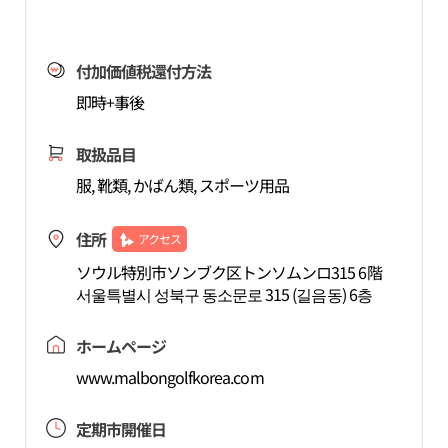
付加価値税還付方法
即時+事後
取扱品目
服, 靴類, かばん類, スポーツ用品
住所
アクセス
ソウル特別市ソンブク区トンソムンロ315 6階
서울특별시 성북구 동소문로 315 (길음동) 6층
ホームページ
www.malbongolfkorea.com
定期市開催日