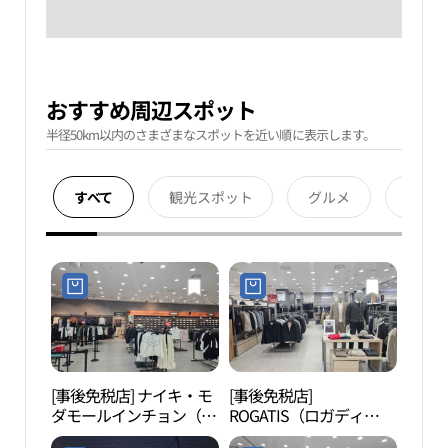
おすすめ周辺スポット
半径50km以内のさまざまなスポットを近い順に表示します。
すべて
観光スポット
グルメ
宿泊
[事後免税店] ナイキ・モ
[事後免税店]
青羅
ダモールインチョン（仁
ROGATIS（ロガディ
스파
川）(나이키 모다아울렛
ス）・モダアウトレット