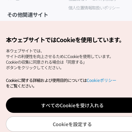
個人位置情報取扱いポリシー
その他関連サイト
韓国観光公社
K-MICE
本ウェブサイトではCookieを使用しています。
本ウェブサイトでは、
サイトの利便性を向上させるためにCookieを使用しています。
Cookieの収集に同意される場合は「同意する」
ボタンをクリックしてください。
Cookieに関する詳細および使用目的については
Cookieポリシー
Copyright (c) Korea Tourism Organization All Rights
をご覧ください。
Reserved.
サイトエラー報告
公式メール
japanese@knto.or.kr
すべてのCookieを受け入れる
Cookieを設定する