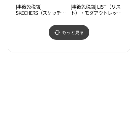
[事後免税店]
[事後免税店] LIST（リス
松月
SKECHERS（スケッチャ
ト）・モダアウトレット
동화
ーズ）・モダアウトレッ
インチョン（仁川）店
トインチョン（仁川）店
(리스트 모다아울렛 인천
(스케쳐스 모다아울렛 인
점)
もっと見る
천점)