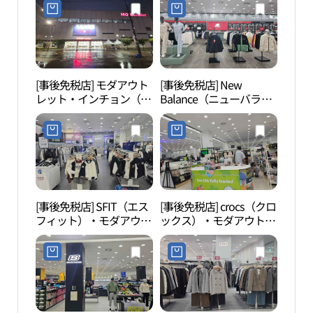
인천점)
インチョン（仁川）店
(로가디스 모다아울렛 인
천점)
[事後免税店] モダアウト
[事後免税店] New
水道
レット・インチョン（仁
Balance（ニューバラン
館（
川）店(모다아울렛 인천
ス）・モダアウトレット
관）
점)
インチョン（仁川）店
(뉴발란스 모다아울렛 인
천점)
[事後免税店] SFIT（エス
[事後免税店] crocs（クロ
東仁
フィット）・モダアウト
ックス）・モダアウトレ
천 삼
レットインチョン（仁
ットインチョン（仁川）
川）店(에스핏 모다아울
店(크록스 모다아울렛 인
렛 인천점)
천점)