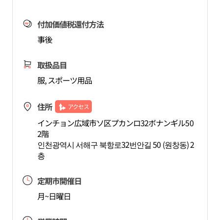
付加価値税還付方法
事後
取扱品目
服, スポーツ用品
住所
アクセス
インチョン広域市ソ区プカンロ32ボナンギル50
2階
인천광역시 서해구 북항로32번안길 50 (원창동) 2
층
定期市開催日
月~日曜日