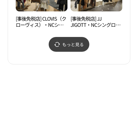
[事後免税店] CLOVIS（ク
[事後免税店] JJ
木洞
ローヴィス）・NCシン
JIGOTT・NCシングロ
リン
グロ（新九老）店(클라
（新九老）店(JJ지고트
운동
비스 NC 신구로점)
NC 신구로점)
크,사
もっと見る