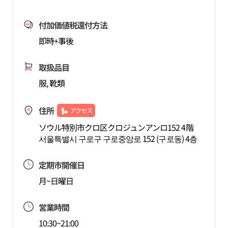
付加価値税還付方法
即時+事後
取扱品目
服, 靴類
住所
アクセス
ソウル特別市クロ区クロジュンアンロ152 4階
서울특별시 구로구 구로중앙로 152 (구로동) 4층
定期市開催日
月~日曜日
営業時間
10:30~21:00