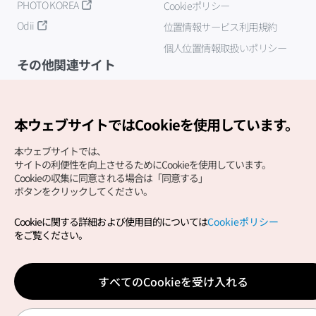
PHOTO KOREA
Cookieポリシー
Odii
位置情報サービス利用規約
個人位置情報取扱いポリシー
その他関連サイト
韓国観光公社
K-MICE
本ウェブサイトではCookieを使用しています。
本ウェブサイトでは、
サイトの利便性を向上させるためにCookieを使用しています。
Cookieの収集に同意される場合は「同意する」
ボタンをクリックしてください。
Cookieに関する詳細および使用目的については
Cookieポリシー
Copyright (c) Korea Tourism Organization All Rights
をご覧ください。
Reserved.
サイトエラー報告
公式メール
japanese@knto.or.kr
すべてのCookieを受け入れる