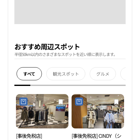
おすすめ周辺スポット
半径50km以内のさまざまなスポットを近い順に表示します。
すべて
観光スポット
グルメ
宿泊
[事後免税店]
[事後免税店] CINDY（シ
D-CU