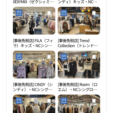
XEXYMIX（ゼクシィミッ
ンディ）キッズ・NCシ
CEN
クス）・NCシングロ
ングロ（新九老）店(신
터）
（新九老）店(젝시믹스
디키즈 NC 신구로점)
NC 신구로점)
[事後免税店] FILA（フィ
[事後免税店] Trend
文来
ラ）キッズ・NCシング
Collection（トレンドコ
촌）
ロ（新九老）店(휠라키
レクション）・NCシン
즈 NC 신구로점)
グロ（新九老）店(트렌
드컬렉션 NC 신구로점)
[事後免税店] CINDY（シ
[事後免税店] Roem（ロ
シー
ンディ）・NCシングロ
エム）・NCシングロ
ク（
（新九老）店(신디 NC 신
（新九老）店(로엠 NC 신
구로점)
구로점)