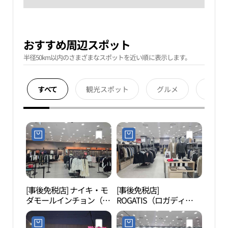
おすすめ周辺スポット
半径50km以内のさまざまなスポットを近い順に表示します。
すべて
観光スポット
グルメ
宿泊
[事後免税店] ナイキ・モ
[事後免税店]
青羅
ダモールインチョン（仁
ROGATIS（ロガディ
스파
川）(나이키 모다아울렛
ス）・モダアウトレット
인천점)
インチョン（仁川）店