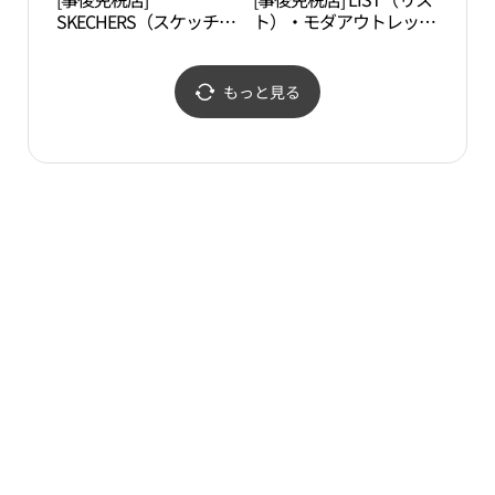
SKECHERS（スケッチャ
ト）・モダアウトレット
동화
ーズ）・モダアウトレッ
インチョン（仁川）店
トインチョン（仁川）店
(리스트 모다아울렛 인천
(스케쳐스 모다아울렛 인
점)
もっと見る
천점)