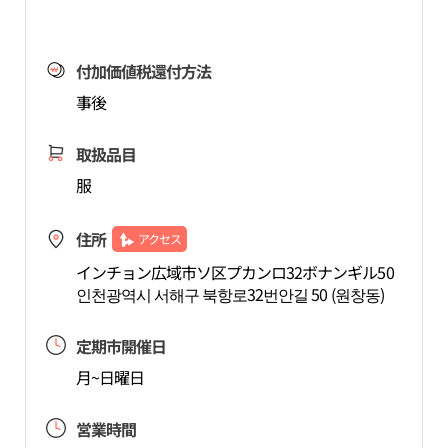
付加価値税還付方法
事後
取扱品目
服
住所
アクセス
インチョン広域市ソ区プカンロ32ボナンギル50
인천광역시 서해구 북항로32번안길 50 (원창동)
定期市開催日
月~日曜日
営業時間