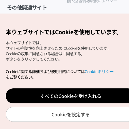
個人位置情報取扱いポリシー
その他関連サイト
韓国観光公社
K-MICE
本ウェブサイトではCookieを使用しています。
本ウェブサイトでは、
サイトの利便性を向上させるためにCookieを使用しています。
Cookieの収集に同意される場合は「同意する」
ボタンをクリックしてください。
Cookieに関する詳細および使用目的については
Cookieポリシー
Copyright (c) Korea Tourism Organization All Rights
をご覧ください。
Reserved.
サイトエラー報告
公式メール
japanese@knto.or.kr
すべてのCookieを受け入れる
Cookieを設定する