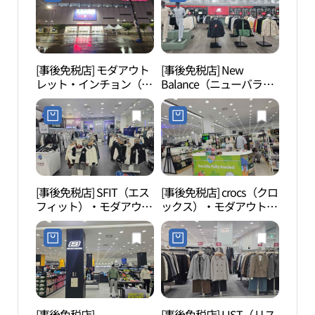
(로가디스 모다아울렛 인
천점)
[事後免税店] モダアウト
[事後免税店] New
水道
レット・インチョン（仁
Balance（ニューバラン
館（
川）店(모다아울렛 인천
ス）・モダアウトレット
관）
점)
インチョン（仁川）店
(뉴발란스 모다아울렛 인
천점)
[事後免税店] SFIT（エス
[事後免税店] crocs（クロ
東仁
フィット）・モダアウト
ックス）・モダアウトレ
천 삼
レットインチョン（仁
ットインチョン（仁川）
川）店(에스핏 모다아울
店(크록스 모다아울렛 인
렛 인천점)
천점)
[事後免税店]
[事後免税店] LIST（リス
松月