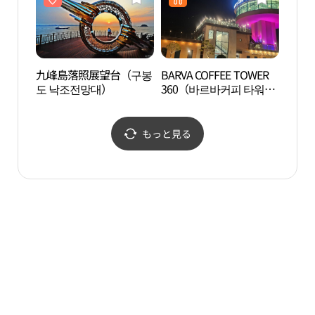
九峰島落照展望台（구봉
BARVA COFFEE TOWER
パン
도 낙조전망대）
360（바르바커피 타워
아머
360）
もっと見る