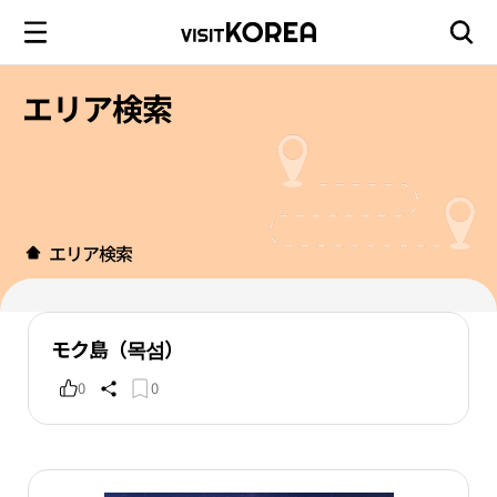
エリア検索
エリア検索
モク島（목섬）
0
0