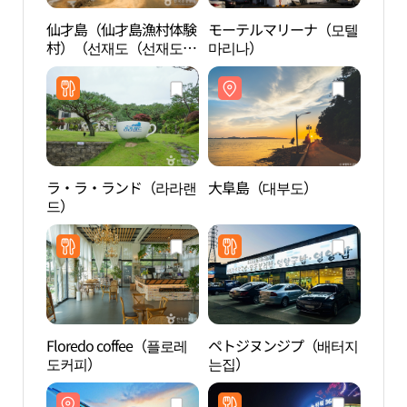
仙才島（仙才島漁村体験
モーテルマリーナ（모텔
仙才
村）（선재도（선재도
마리나）
村）
어촌체험마을））
어촌
ラ・ラ・ランド（라라랜
大阜島（대부도）
九峰
드）
도 낙
Floredo coffee（플로레
ペトジヌンジプ（배터지
霊興
도커피）
는집）
도 십