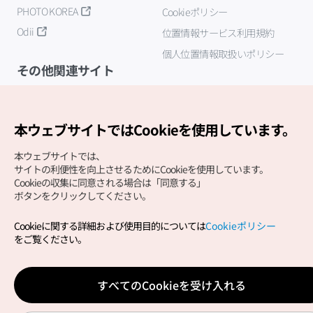
PHOTO KOREA
Cookieポリシー
Odii
位置情報サービス利用規約
個人位置情報取扱いポリシー
その他関連サイト
韓国観光公社
K-MICE
本ウェブサイトではCookieを使用しています。
本ウェブサイトでは、
サイトの利便性を向上させるためにCookieを使用しています。
Cookieの収集に同意される場合は「同意する」
ボタンをクリックしてください。
Cookieに関する詳細および使用目的については
Cookieポリシー
Copyright (c) Korea Tourism Organization All Rights
をご覧ください。
Reserved.
サイトエラー報告
公式メール
japanese@knto.or.kr
すべてのCookieを受け入れる